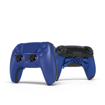
de
precios:
desde
149.00€
hasta
255.00€