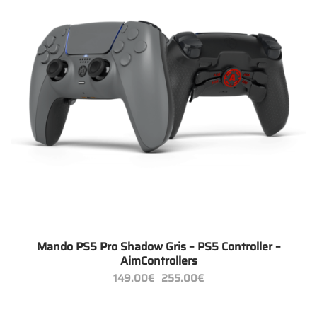
Mando PS5 Pro Shadow Gris – PS5 Controller –
AimControllers
Rango
149.00
€
255.00
€
-
de
precios:
desde
149.00€
hasta