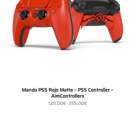
Mando PS5 Rojo Matte – PS5 Controller –
AimControllers
Rango
129.00
€
255.00
€
-
de
precios:
desde
129.00€
hasta
255.00€