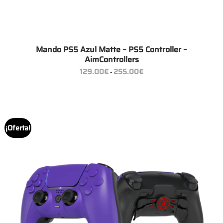
Mando PS5 Azul Matte – PS5 Controller –
AimControllers
Rango
129.00
€
255.00
€
-
de
precios:
desde
129.00€
hasta
255.00€
¡Oferta!