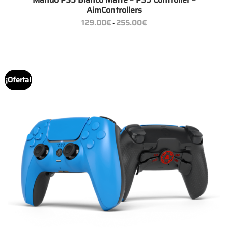
AimControllers
Rango
129.00
€
255.00
€
-
de
precios:
desde
129.00€
hasta
255.00€
¡Oferta!