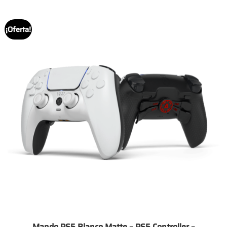
255.00€
¡Oferta!
Mando PS5 Blanco Matte – PS5 Controller –