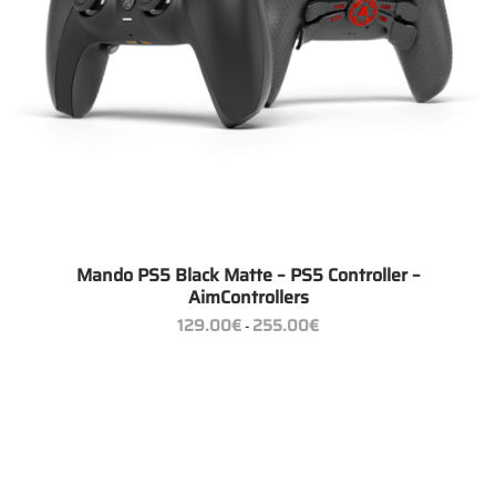
Mando PS5 Black Matte – PS5 Controller –
AimControllers
Rango
129.00
€
255.00
€
-
de
precios:
desde
129.00€
hasta
255.00€