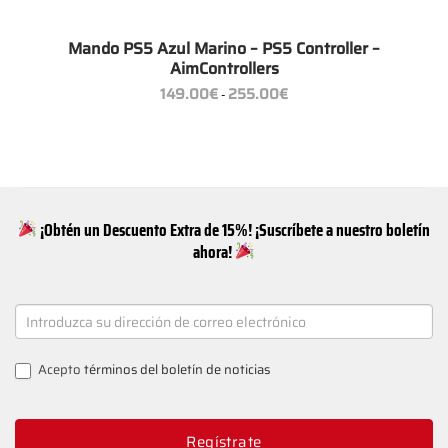
Mando PS5 Azul Marino – PS5 Controller –
AimControllers
Rango
149.00
€
255.00
€
-
de
precios:
desde
149.00€
hasta
255.00€
¡Obtén un Descuento Extra de 15%! ¡Suscríbete a nuestro boletín
ahora!
NEWSLETTER
SIGNUP
Acepto
términos del boletín de noticias
Regístrate