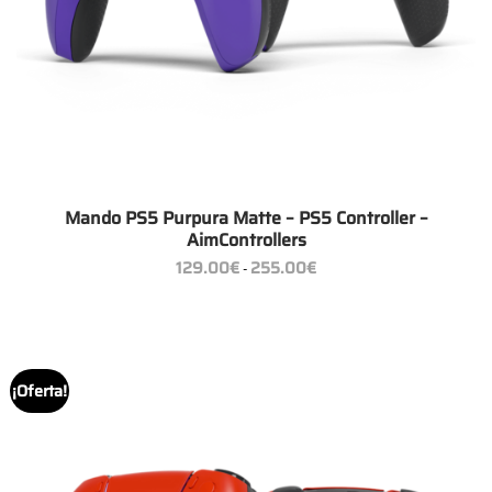
Mando PS5 Purpura Matte – PS5 Controller –
AimControllers
Rango
129.00
€
255.00
€
-
de
precios:
desde
129.00€
hasta
255.00€
¡Oferta!