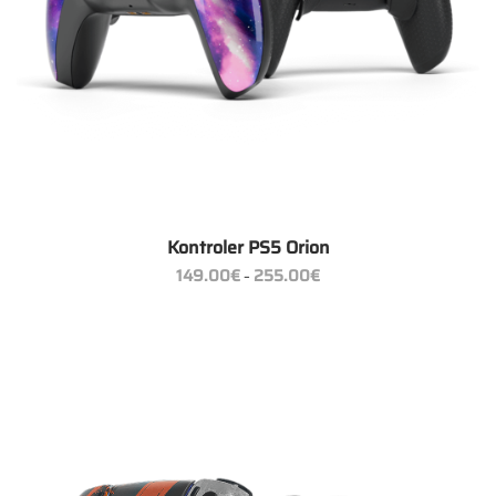
Kontroler PS5 Orion
Zakres
149.00
€
255.00
€
–
cen:
od
149.00€
do
255.00€