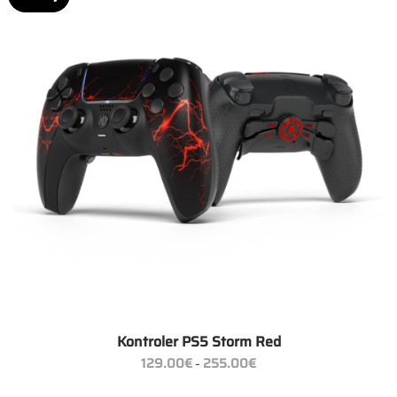
Kontroler PS5 Storm Red
Zakres
129.00
€
255.00
€
–
cen:
od
129.00€