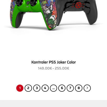
Kontroler PS5 Joker Color
Zakres
149.00
€
255.00
€
–
cen:
od
149.00€
do
255.00€
1
2
3
4
…
6
7
8