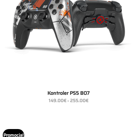
Kontroler PS5 BO7
Zakres
149.00
€
255.00
€
–
cen:
od
149.00€
do
255.00€
Promocja!