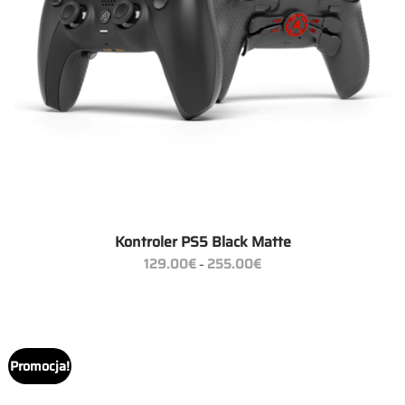
Kontroler PS5 Black Matte
Zakres
129.00
€
255.00
€
–
cen:
od
129.00€
do
255.00€
Promocja!