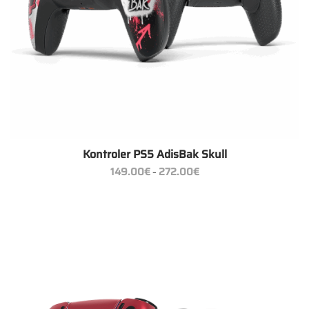
Kontroler PS5 AdisBak Skull
Zakres
149.00
€
272.00
€
–
cen:
od
149.00€
do
272.00€