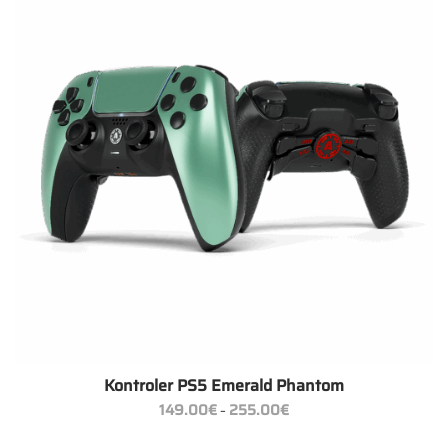
Kontroler PS5 Emerald Phantom
Zakres
149.00
€
255.00
€
–
cen:
od
149.00€