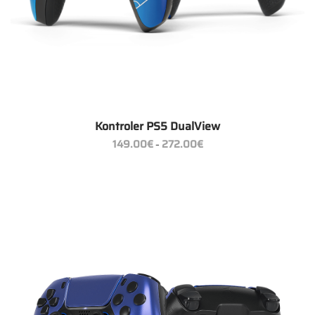
Kontroler PS5 DualView
Zakres
149.00
€
272.00
€
–
cen:
od
149.00€
do
272.00€