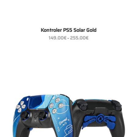
Kontroler PS5 Solar Gold
Zakres
149.00
€
255.00
€
–
cen:
od
149.00€
do
255.00€