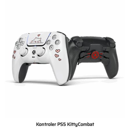
Kontroler PS5 KittyCombat
Zakres