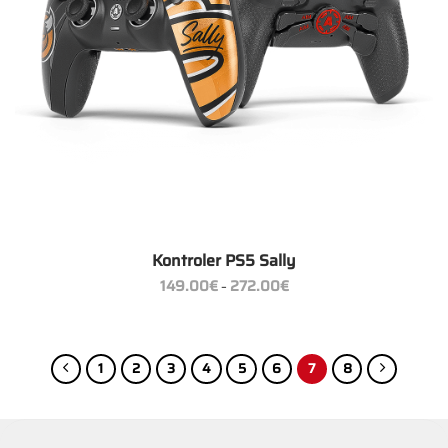
Kontroler PS5 Sally
Zakres
149.00
€
272.00
€
–
cen:
od
149.00€
do
272.00€
1
2
3
4
5
6
7
8