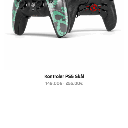
Kontroler PS5 Skål
Zakres
149.00
€
255.00
€
–
cen:
od
149.00€
do
255.00€