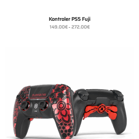
Kontroler PS5 Fuji
Zakres
149.00
€
272.00
€
–
cen:
od
149.00€
do
272.00€