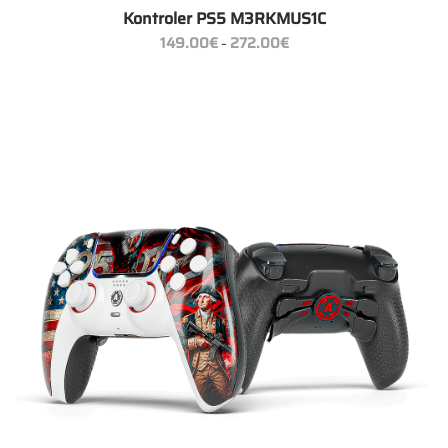
Kontroler PS5 M3RKMUS1C
Zakres
149.00
€
272.00
€
–
cen:
od
149.00€
do
272.00€