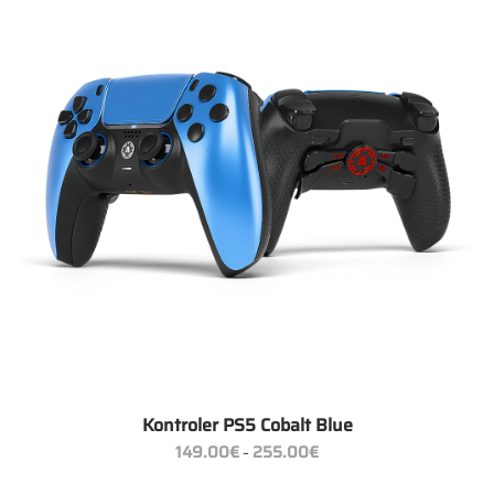
Kontroler PS5 Cobalt Blue
Zakres
149.00
€
255.00
€
–
cen:
od
149.00€