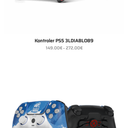
Kontroler PS5 3LDIABLO89
Zakres
149.00
€
272.00
€
–
cen:
od
149.00€
do
272.00€