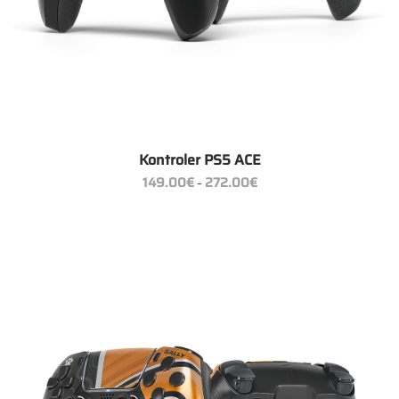
Kontroler PS5 ACE
Zakres
149.00
€
272.00
€
–
cen:
od
149.00€
do
272.00€