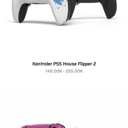
Kontroler PS5 House Flipper 2
Zakres
149.00
€
255.00
€
–
cen:
od
149.00€
do
255.00€