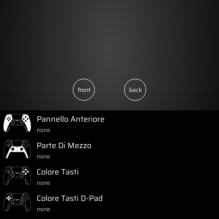
front
back
Pannello Anteriore
none
Parte Di Mezzo
none
Colore Tasti
none
Colore Tasti D-Pad
none