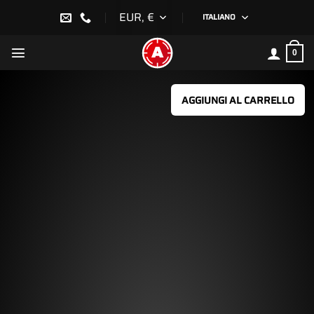
Salta
EUR, €
ITALIANO
ai
contenuti
0
AGGIUNGI AL CARRELLO