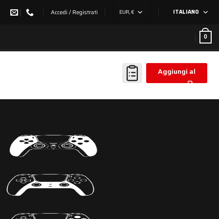
Accedi / Registrati
EUR, €
ITALIANO
0
Aggiungi al
carrello