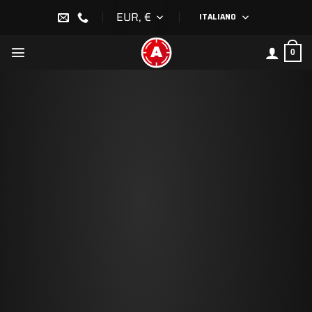
Salta
EUR, €
ITALIANO
ai
contenuti
0