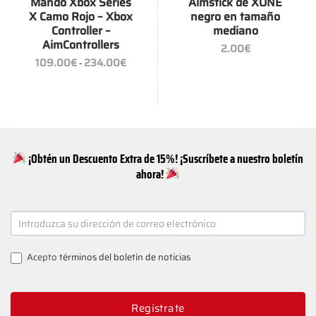
Mando Xbox Series
Aimstick de XONE
X Camo Rojo – Xbox
negro en tamaño
Controller –
mediano
AimControllers
2.00
€
Rango
109.00
€
234.00
€
-
de
precios:
desde
109.00€
hasta
234.00€
¡Obtén un Descuento Extra de 15%! ¡Suscríbete a nuestro boletín
ahora!
NEWSLETTER
SIGNUP
Acepto
términos del boletín de noticias
Regístrate