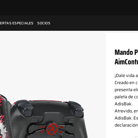
ERTAS ESPECIALES
SOCIOS
Mando PS
AimContr
¡Dale vida 
Creado en c
presenta el
paleta de co
AdisBak.
Atrevido, e
AdisBak. Es
declaración