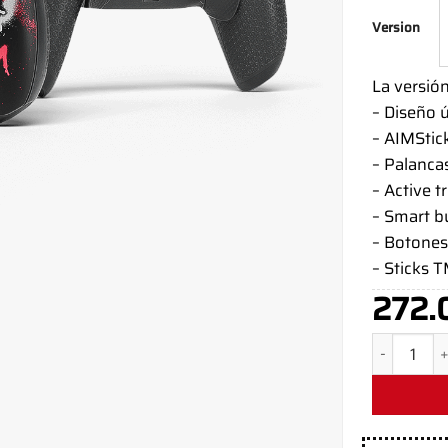
Version
La versió
– Diseño 
– AIMStic
– Palanca
– Active t
– Smart 
– Botones 
– Sticks 
272.
Mando PS5 