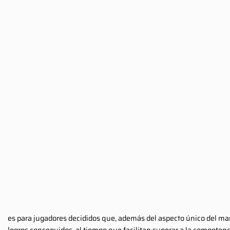
es para jugadores decididos que, además del aspecto único del man
logros conseguidos, al tiempo que facilitan superar a la competenc