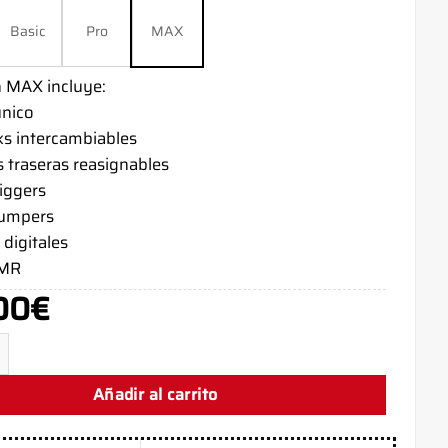
Basic
Pro
MAX
n MAX incluye:
único
ks intercambiables
s traseras reasignables
riggers
bumpers
digitales
TMR
00
€
AdisBak Skull - PS5 Controller - AimControllers cantidad
Añadir al carrito