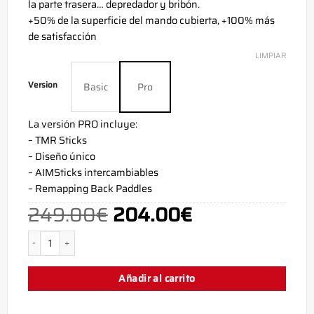
la parte trasera… depredador y bribón.
+50% de la superficie del mando cubierta, +100% más
de satisfacción
LIMPIAR
Version
Basic
Pro
La versión PRO incluye:
– TMR Sticks
– Diseño único
– AIMSticks intercambiables
– Remapping Back Paddles
249.00
€
204.00
€
El
El
precio
precio
original
actual
era:
es:
Mando PS5 Camo Rojo - PS5 Controller - AimControllers cantidad
249.00€.
204.00€.
Añadir al carrito