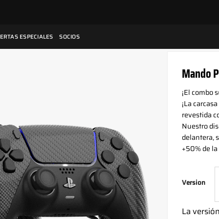
ERTAS ESPECIALES
SOCIOS
Mando PS
¡El combo 
¡La carcasa
revestida c
Nuestro dis
delantera, s
+50% de la 
Version
La versió