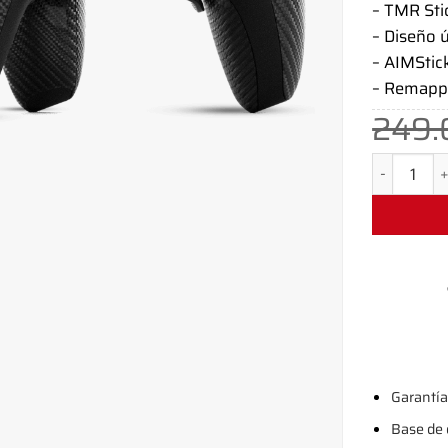
– TMR Sti
– Diseño 
– AIMStic
– Remapp
249.
Mando PS5 
Garantía
Base de