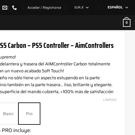
Acceder / Registrarse
EUR, €
ESPAÑOL
0
5 Carbon – PS5 Controller – AimControllers
supremo!
 delantera y trasera del AIMController Carbon totalmente
on un nuevo acabado Soft Touch!
eño no sólo tiene un aspecto estupendo en la parte
ino también en la parte trasera… liso, brillante y elegante.
superficie del mando cubierta, +100% más de satisfacción
LIMPIAR
Basic
Pro
n PRO incluye: