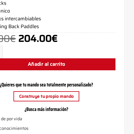
cks
único
ks intercambiables
ing Back Paddles
00
€
204.00
€
El
El
precio
precio
original
actual
Carbon - PS5 Controller - AimControllers cantidad
era:
es:
249.00€.
204.00€.
Añadir al carrito
¿Quieres que tu mando sea totalmente personalizado?
Construye tu propio mando
¿Busca más información?
 de por vida
 conocimientos