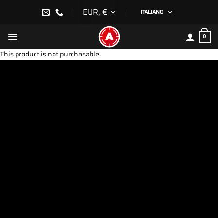
Salta
EUR, €
ITALIANO
ai
contenuti
0
This product is not purchasable.