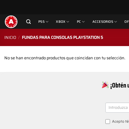
Saltar
al
contenido
PS5
XBOX
PC
ACCESORIOS
OF
INICIO
/
FUNDAS PARA CONSOLAS PLAYSTATION 5
No se han encontrado productos que coincidan con tu selección.
¡Obtén u
NEWSLETT
SIGNUP
Acepto
té