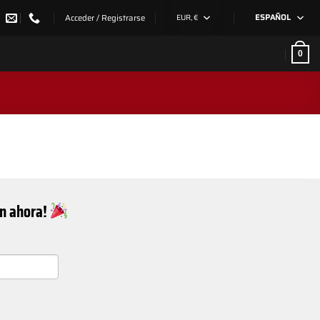
Acceder / Registrarse
EUR, €
ESPAÑOL
0
ín ahora!