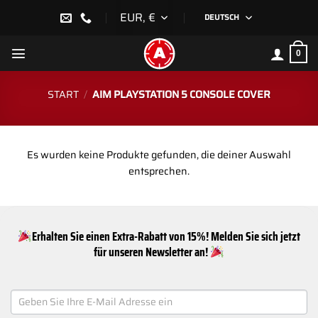
Zum
EUR, €
DEUTSCH
Inhalt
springen
0
START
/
AIM PLAYSTATION 5 CONSOLE COVER
Es wurden keine Produkte gefunden, die deiner Auswahl
entsprechen.
Erhalten Sie einen Extra-Rabatt von 15%! Melden Sie sich jetzt
für unseren Newsletter an!
NEWSLETTER
SIGNUP