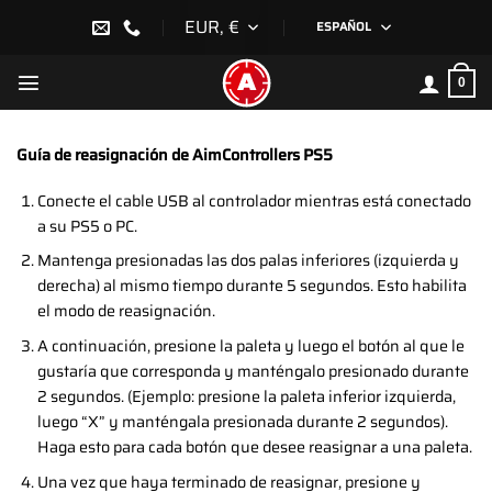
Saltar
EUR, €
ESPAÑOL
al
contenido
0
Guía de reasignación de AimControllers PS5
Conecte el cable USB al controlador mientras está conectado
a su PS5 o PC.
Mantenga presionadas las dos palas inferiores (izquierda y
derecha) al mismo tiempo durante 5 segundos. Esto habilita
el modo de reasignación.
A continuación, presione la paleta y luego el botón al que le
gustaría que corresponda y manténgalo presionado durante
2 segundos. (Ejemplo: presione la paleta inferior izquierda,
luego “X” y manténgala presionada durante 2 segundos).
Haga esto para cada botón que desee reasignar a una paleta.
Una vez que haya terminado de reasignar, presione y