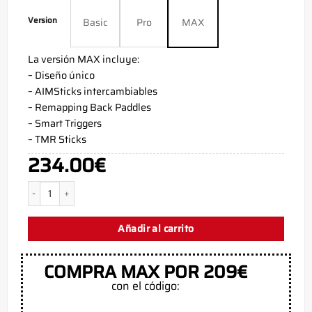
Version
Basic
Pro
MAX
La versión MAX incluye:
– Diseño único
– AIMSticks intercambiables
– Remapping Back Paddles
– Smart Triggers
– TMR Sticks
234.00
€
Mando Xbox Series X Cabalt Blue – Xbox Controller – AimControllers 
Añadir al carrito
COMPRA MAX POR 209€
con el código: