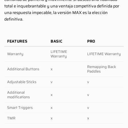
total e inquebrantable y una ventaja competitiva definida por
una respuesta impecable, la versión MAX es la elección
definitiva.
FEATURES
BASIC
PRO
LIFETIME
Warranty
LIFETIME Warranty
Warranty
Remapping Back
Additional Buttons
x
Paddles
Adjustable Sticks
v
v
Additional
x
v
modifications
Smart Triggers
x
v
TMR
x
x