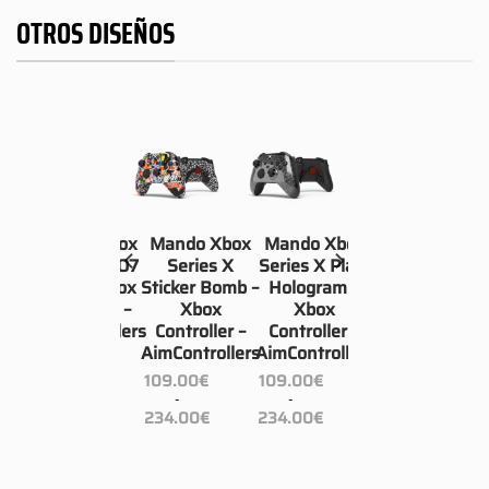
OTROS DISEÑOS
box
Mando Xbox
Mando Xbox
Mando Xbox
olar
Series X BO7
Series X
Series X Plato
box
Guild – Xbox
Sticker Bomb –
Hologram –
r –
Controller –
Xbox
Xbox
lers
AimControllers
Controller –
Controller –
AimControllers
AimControllers
109.00
€
-
109.00
€
109.00
€
ngo
Rango
234.00
€
-
-
de
Rango
Rango
cios:
precios:
234.00
€
234.00
€
de
de
sde
desde
precios:
precios:
9.00€
109.00€
desde
desde
sta
hasta
109.00€
109.00€
4.00€
234.00€
hasta
hasta