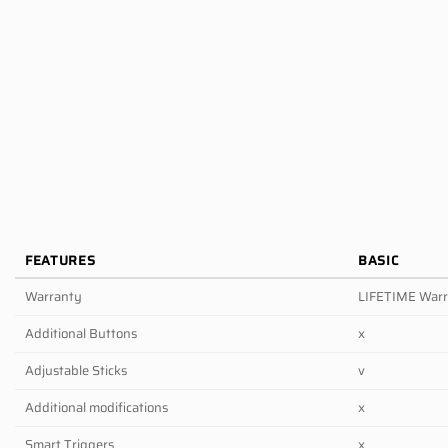
FEATURES
BASIC
Warranty
LIFETIME War
Additional Buttons
x
Adjustable Sticks
v
Additional modifications
x
Smart Triggers
x