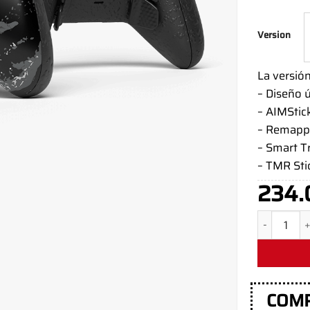
Version
La versió
– Diseño 
– AIMStic
– Remapp
– Smart T
– TMR Sti
234.
Mando Xbox
COM