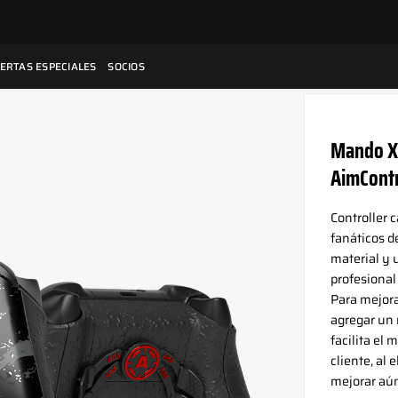
ERTAS ESPECIALES
SOCIOS
Mando Xb
AimContr
Controller c
fanáticos de
material y 
profesional
Para mejora
agregar un
facilita el
cliente, al 
mejorar aún