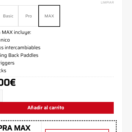
LIMPIAR
Basic
Pro
MAX
n MAX incluye:
único
ks intercambiables
ing Back Paddles
riggers
cks
00
€
 Series X Camo Gris - Xbox Controller - AimControllers cantida
Añadir al carrito
PRA MAX