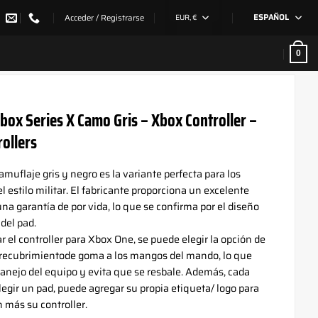
Acceder / Registrarse
EUR, €
ESPAÑOL
0
ox Series X Camo Gris – Xbox Controller –
ollers
amuflaje gris y negro es la variante perfecta para los
l estilo militar. El fabricante proporciona un excelente
una garantía de por vida, lo que se confirma por el diseño
 del pad.
r el controller para Xbox One, se puede elegir la opción de
 recubrimientode goma a los mangos del mando, lo que
 manejo del equipo y evita que se resbale. Además, cada
elegir un pad, puede agregar su propia etiqueta/ logo para
 más su controller.