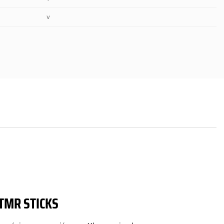
v
TMR STICKS