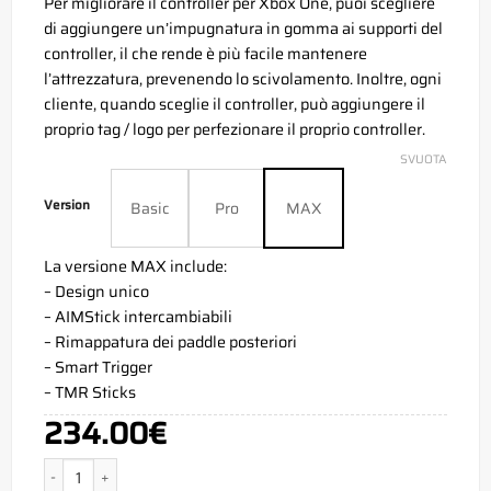
Per migliorare il controller per Xbox One, puoi scegliere
di aggiungere un’impugnatura in gomma ai supporti del
controller, il che rende è più facile mantenere
l’attrezzatura, prevenendo lo scivolamento. Inoltre, ogni
cliente, quando sceglie il controller, può aggiungere il
proprio tag / logo per perfezionare il proprio controller.
SVUOTA
Version
Basic
Pro
MAX
La versione MAX include:
– Design unico
– AIMStick intercambiabili
– Rimappatura dei paddle posteriori
– Smart Trigger
– TMR Sticks
234.00
€
Aim Camo Grey Xbox Series X Controller quantità