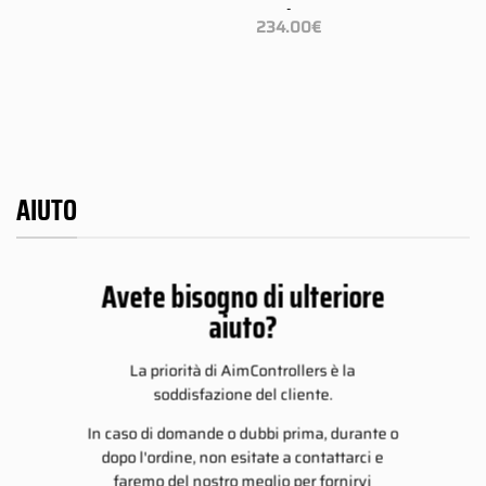
zzo:
234.00
€
109.00€
-
di
a
Fascia
prezzo:
234.00
€
9.00€
234.00€
di
da
prezzo:
109.00€
4.00€
da
a
109.00€
234.00€
a
234.00€
AIUTO
Avete bisogno di ulteriore
aiuto?
La priorità di AimControllers è la
soddisfazione del cliente.
In caso di domande o dubbi prima, durante o
dopo l'ordine, non esitate a contattarci e
faremo del nostro meglio per fornirvi