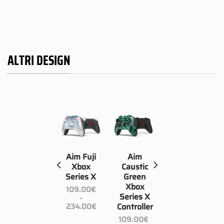
ALTRI DESIGN
Aim
Aim Fuji
Aim
Carbon
Xbox
Caustic
Xbox
Series X
Green
Series X
Xbox
109.00
€
Controller
Series X
-
Fascia
234.00
€
Controller
109.00
€
di
cia
prezzo:
-
109.00
€
da
Fascia