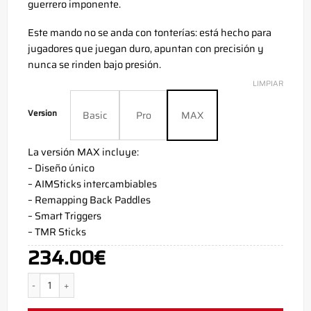
guerrero imponente.
Este mando no se anda con tonterías: está hecho para
jugadores que juegan duro, apuntan con precisión y
nunca se rinden bajo presión.
LIMPIAR
Version
Basic
Pro
MAX
La versión MAX incluye:
– Diseño único
– AIMSticks intercambiables
– Remapping Back Paddles
– Smart Triggers
– TMR Sticks
234.00
€
Mando Xbox Series X MirreyTV - Xbox Controller - AimControllers ca