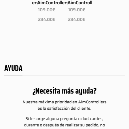
lers
AimControllers
AimControllers
AimControllers
109.00
€
109.00
€
109.00
€
-
-
-
ngo
Rango
Rango
Rango
234.00
€
234.00
€
234.00
€
de
de
de
cios:
precios:
precios:
precios:
sde
desde
desde
desde
9.00€
109.00€
109.00€
109.00€
sta
hasta
hasta
hasta
4.00€
234.00€
234.00€
234.00€
AYUDA
¿Necesita más ayuda?
Nuestra máxima prioridad en AimControllers
es la satisfacción del cliente.
Si le surge alguna pregunta o duda antes,
durante o después de realizar su pedido, no