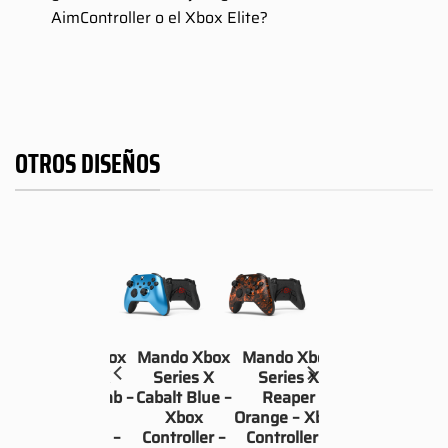
AimController o el Xbox Elite?
OTROS DISEÑOS
box
Mando Xbox
Mando Xbox
Mando Xbox
X
Series X
Series X
Series X
erde
Sticker Bomb –
Cabalt Blue –
Reaper
Xbox
Xbox
Orange – Xbox
r –
Controller –
Controller –
Controller –