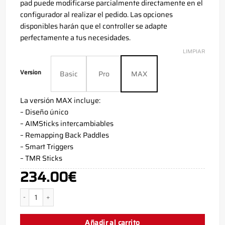
pad puede modificarse parcialmente directamente en el
configurador al realizar el pedido. Las opciones
disponibles harán que el controller se adapte
perfectamente a tus necesidades.
LIMPIAR
Version
Basic
Pro
MAX
La versión MAX incluye:
– Diseño único
– AIMSticks intercambiables
– Remapping Back Paddles
– Smart Triggers
– TMR Sticks
234.00
€
Mando Xbox Series X Grid Verde - Xbox Controller - AimControllers c
Añadir al carrito