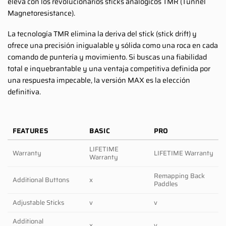
eleva con los revolucionarios sticks analógicos TMR (Tunnel
Magnetoresistance).
La tecnología TMR elimina la deriva del stick (stick drift) y
ofrece una precisión inigualable y sólida como una roca en cada
comando de puntería y movimiento. Si buscas una fiabilidad
total e inquebrantable y una ventaja competitiva definida por
una respuesta impecable, la versión MAX es la elección
definitiva.
FEATURES
BASIC
PRO
LIFETIME
Warranty
LIFETIME Warranty
Warranty
Remapping Back
Additional Buttons
x
Paddles
Adjustable Sticks
v
v
Additional
x
v