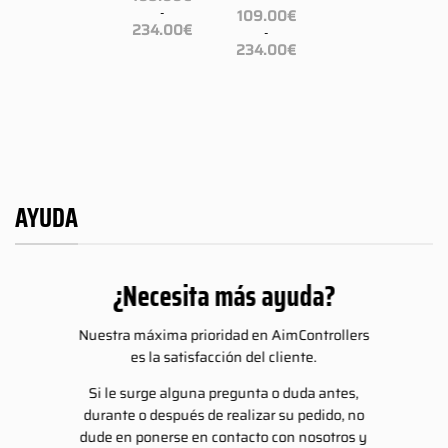
-
-
109.00
€
ngo
Rango
Rango
234.00
€
234.00
€
-
de
de
Rango
cios:
precios:
precios:
234.00
€
de
sde
desde
desde
precios:
9.00€
109.00€
109.00€
desde
sta
hasta
hasta
109.00€
4.00€
234.00€
234.00€
hasta
234.00€
AYUDA
¿Necesita más ayuda?
Nuestra máxima prioridad en AimControllers
es la satisfacción del cliente.
Si le surge alguna pregunta o duda antes,
durante o después de realizar su pedido, no
dude en ponerse en contacto con nosotros y