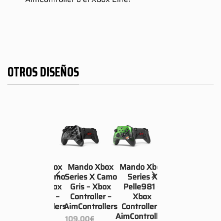
OTROS DISEÑOS
box
Mando Xbox
Mando Xbox
Mando Xbox
X
Series X Camo
Series X Camo
Series X
Xbox
Rosa – Xbox
Gris – Xbox
Pelle981 –
r –
Controller –
Controller –
Xbox
lers
AimControllers
AimControllers
Controller –
AimControllers
109.00
€
109.00
€