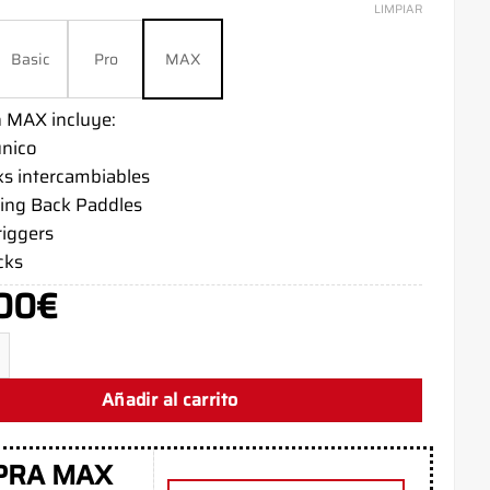
LIMPIAR
Basic
Pro
MAX
n MAX incluye:
único
ks intercambiables
ing Back Paddles
riggers
cks
00
€
 Series X MW23 - Xbox Controller - AimControllers cantidad
Añadir al carrito
PRA MAX