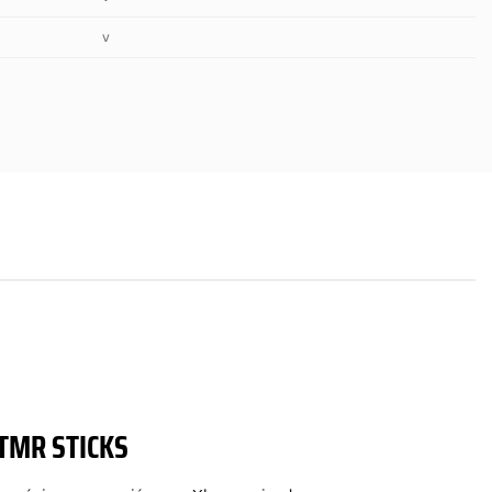
v
TMR STICKS