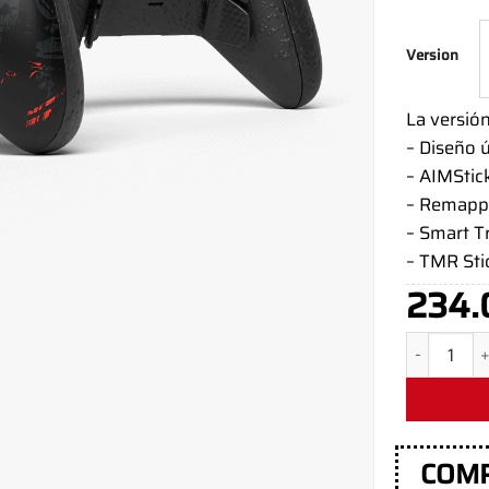
Version
La versió
– Diseño 
– AIMStic
– Remapp
– Smart T
– TMR Sti
234.
Mando Xbox
COM