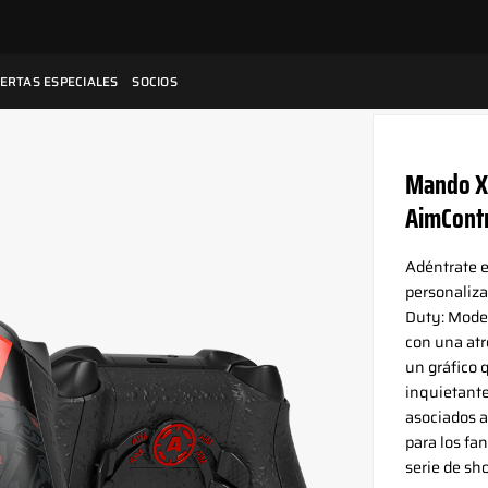
ERTAS ESPECIALES
SOCIOS
Mando Xb
AimContr
Adéntrate 
personaliza
Duty: Mode
con una atr
un gráfico 
inquietante
asociados a
para los fa
serie de sh