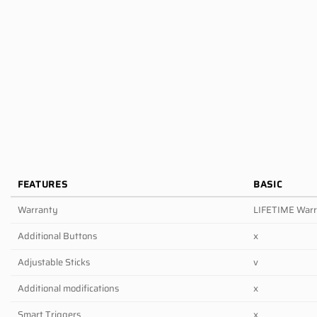
FEATURES
BASIC
Warranty
LIFETIME War
Additional Buttons
x
Adjustable Sticks
v
Additional modifications
x
Smart Triggers
x