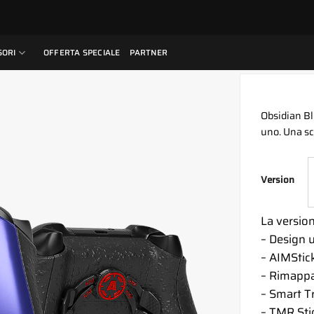
SORI
OFFERTA SPECIALE
PARTNER
Obsidian Blu
uno. Una sc
Version
La versio
– Design 
– AIMStick
– Rimappa
– Smart T
– TMR Sti