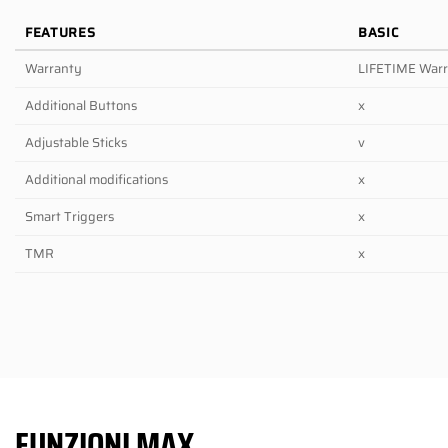
FEATURES
BASIC
Warranty
LIFETIME War
Additional Buttons
x
Adjustable Sticks
v
Additional modifications
x
Smart Triggers
x
TMR
x
FUNZIONI MAX