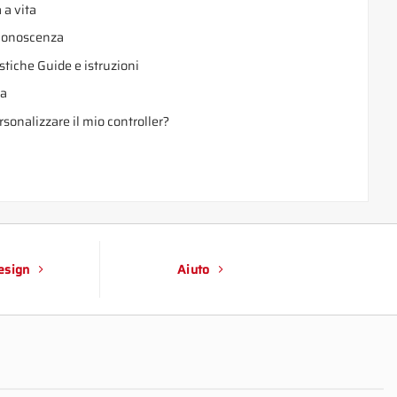
 a vita
 conoscenza
stiche Guide e istruzioni
a
sonalizzare il mio controller?
design
Aiuto