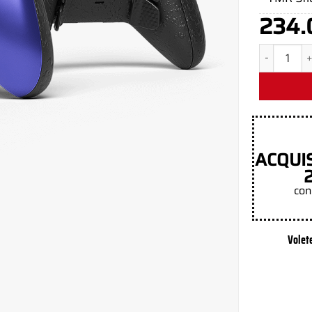
234.
Quantità
ACQUI
con
Volet