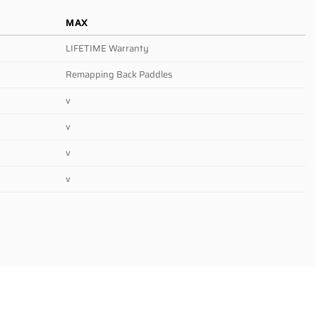
MAX
LIFETIME Warranty
Remapping Back Paddles
v
v
v
v