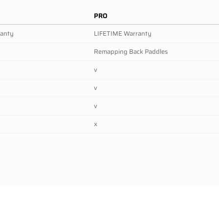
PRO
ranty
LIFETIME Warranty
Remapping Back Paddles
v
v
v
x