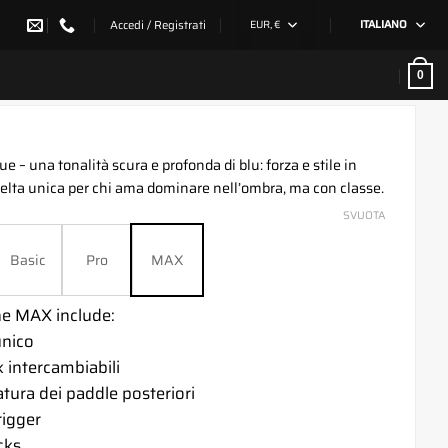
Accedi / Registrati
EUR, €
ITALIANO
0
e – una tonalità scura e profonda di blu: forza e stile in
elta unica per chi ama dominare nell’ombra, ma con classe.
SVUOTA
Basic
Pro
MAX
ne MAX include:
unico
 intercambiabili
tura dei paddle posteriori
rigger
cks