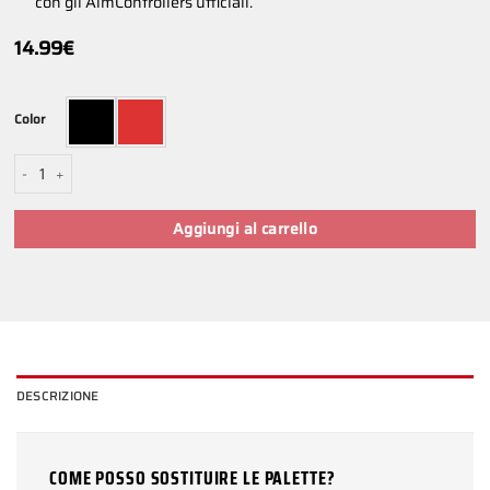
con gli AimControllers ufficiali.
14.99
€
Color
PS5 V4 AIM Back Pro Paddles quantità
Aggiungi al carrello
DESCRIZIONE
COME POSSO SOSTITUIRE LE PALETTE?