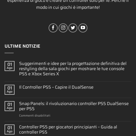
esperienza di gioco e creare un controller solo per te. Perché il
modo in cui giochi è importante!
ULTIME NOTIZIE
Suggerimenti e idee per la progettazione definitiva del
01
restyling della sala giochi per mostrare le tue console
Ago
PS5 e Xbox Series X
Il Controller PS5 – Capire il DualSense
01
Ago
Snap Panels: il rivoluzionario controller PS5 DualSense
01
per PS5
Ago
su
Commenti disabilitati
Snap
Panels:
Controller PS5 per giocatori principianti – Guida al
01
il
controller PS5
Ago
rivoluzionario