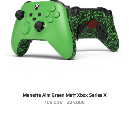
Manette Aim Green Matt Xbox Series X
Plage
109.00
€
234.00
€
–
de
prix :
109.00€
à
234.00€