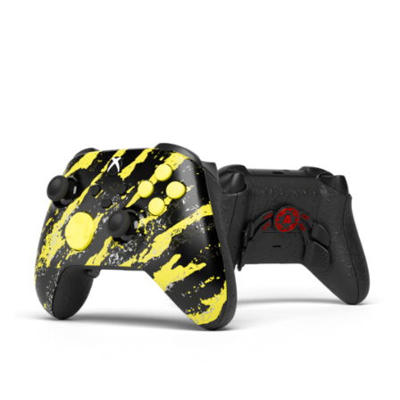
prix :
109.00€
à
234.00€