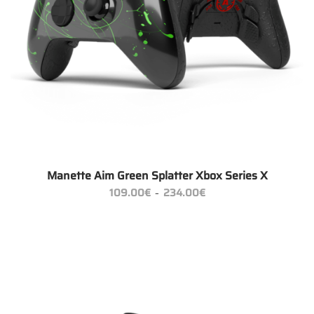
Manette Aim Green Splatter Xbox Series X
Plage
109.00
€
234.00
€
–
de
prix :
109.00€
à
234.00€