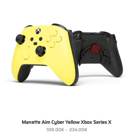
Manette Aim Cyber Yellow Xbox Series X
Plage
109.00
€
234.00
€
–
de