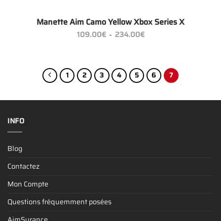
Manette Aim Camo Yellow Xbox Series X
Plage
109.00
€
234.00
€
–
de
prix :
109.00€
à
234.00€
1
2
3
4
5
6
7
INFO
Blog
Contactez
Mon Compte
Questions fréquemment posées
AimSurance