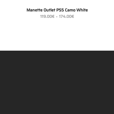
+
Manette Outlet PS5 Camo White
Plage
119.00
€
174.00
€
–
de
prix :
119.00€
à
174.00€