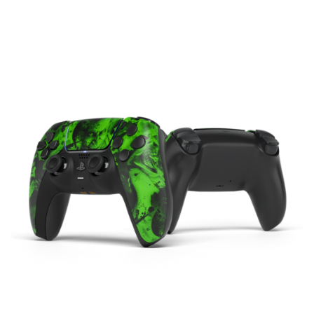
119.00€
à
174.00€