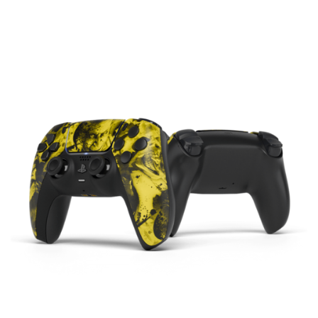
119.00€
à
174.00€