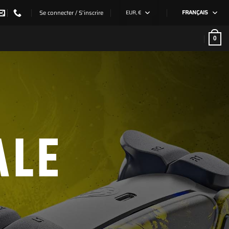
Se connecter / S’inscrire
EUR, €
FRANÇAIS
0
ALE