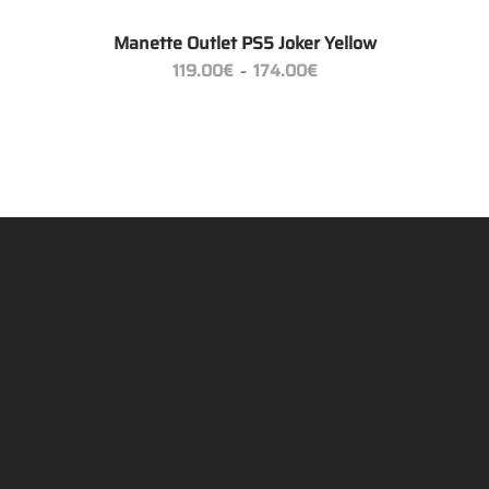
+
Manette Outlet PS5 Joker Yellow
Plage
119.00
€
174.00
€
–
de
prix :
119.00€
à
174.00€