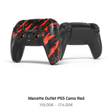
+
Manette Outlet PS5 Camo Red
Plage
119.00
€
174.00
€
–
de
prix :