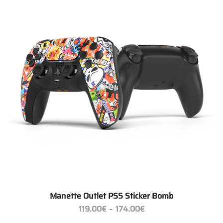
+
Manette Outlet PS5 Sticker Bomb
Plage
119.00
€
174.00
€
–
de
prix :