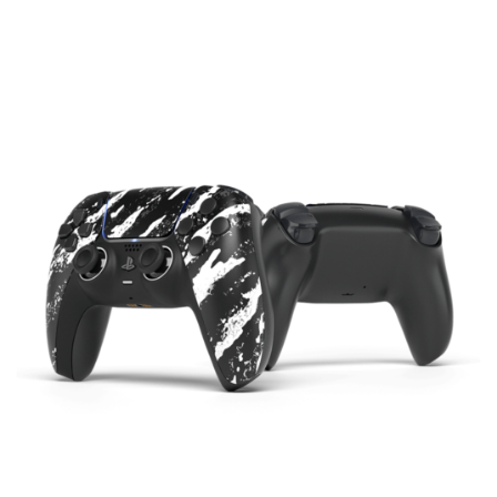
119.00€
à
174.00€