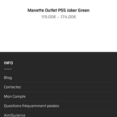
+
Manette Outlet PS5 Joker Green
Plage
119.00
€
174.00
€
–
de
prix :
119.00€
à
174.00€
INFO
Blog
Contactez
Mon Compte
Questions fréquemment posées
AimSurance