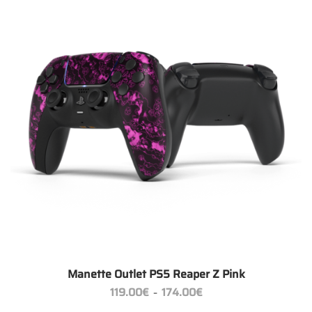
+
Manette Outlet PS5 Reaper Z Pink
Plage
119.00
€
174.00
€
–
de
prix :