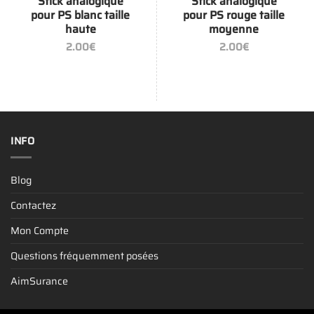
Stick analogique
Stick analogique
pour PS blanc taille
pour PS rouge taille
haute
moyenne
2.00
€
2.00
€
INFO
Blog
Contactez
Mon Compte
Questions fréquemment posées
AimSurance