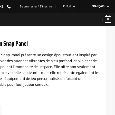
Se connecter / S’inscrire
EUR, €
FRANÇAIS
0
n Snap Panel
 Snap Panel présente un design époustouflant inspiré par
 avec des nuances vibrantes de bleu profond, de violet et de
ppellent l’immensité de l’espace. Elle offre non seulement
nce visuelle captivante, mais elle représente également le
l’équipement de jeu personnalisé, en faisant un
ble pour tout joueur sérieux.
e PS5 Orion Snap Panel