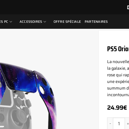
S PC
ACCESSOIRES
OFFRE SPÉCIALE
PARTENAIRES
PS5 Orio
La nouvelle
la galaxie,
rose qui ra
une expérie
summum de 
incontourna
24.99
€
quantité d