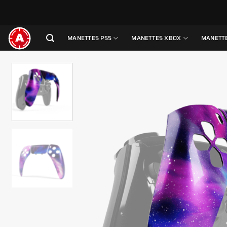
Passer
au
contenu
MANETTES PS5
MANETTES XBOX
MANETTE