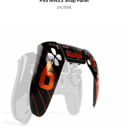
PS5 MW23 Snap Panel
24.99
€