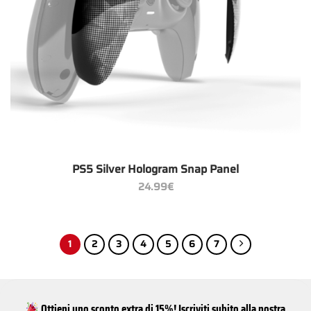
PS5 Silver Hologram Snap Panel
24.99
€
1
2
3
4
5
6
7
Ottieni uno sconto extra di 15%! Iscriviti subito alla nostra