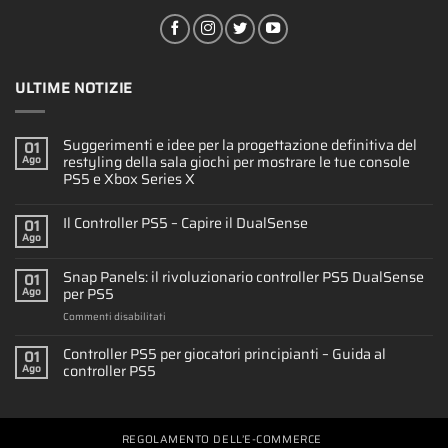
ULTIME NOTIZIE
Suggerimenti e idee per la progettazione definitiva del
01
restyling della sala giochi per mostrare le tue console
Ago
PS5 e Xbox Series X
Il Controller PS5 – Capire il DualSense
01
Ago
Snap Panels: il rivoluzionario controller PS5 DualSense
01
per PS5
Ago
su
Commenti disabilitati
Snap
Panels:
Controller PS5 per giocatori principianti – Guida al
01
il
controller PS5
Ago
rivoluzionario
controller
PS5
DualSense
REGOLAMENTO DELL’E-COMMERCE
per