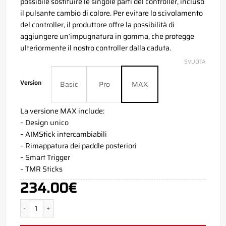
possibile sostituire le singole parti del controller, incluso
il pulsante cambio di colore. Per evitare lo scivolamento
del controller, il produttore offre la possibilità di
aggiungere un’impugnatura in gomma, che protegge
ulteriormente il nostro controller dalla caduta.
SVUOTA
Version
Basic
Pro
MAX
La versione MAX include:
– Design unico
– AIMStick intercambiabili
– Rimappatura dei paddle posteriori
– Smart Trigger
– TMR Sticks
234.00
€
Aim Joker Yellow Xbox Series X Controller quantità