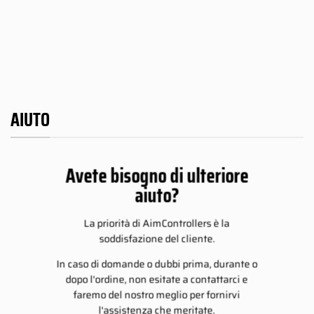
234.00
€
109.00€
di
234.00€
a
prezzo:
9.00€
234.00€
da
109.00€
4.00€
a
234.00€
AIUTO
Avete bisogno di ulteriore
aiuto?
La priorità di AimControllers è la
soddisfazione del cliente.
In caso di domande o dubbi prima, durante o
dopo l'ordine, non esitate a contattarci e
faremo del nostro meglio per fornirvi
l'assistenza che meritate.