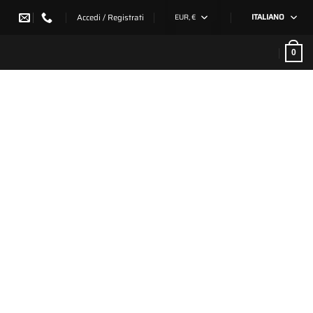
Accedi / Registrati
EUR, €
ITALIANO
0