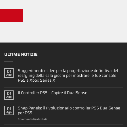
ULTIME NOTIZIE
Suggerimenti e idee per la progettazione definitiva del
01
restyling della sala giochi per mostrare le tue console
Ago
PS5 e Xbox Series X
Il Controller PS5 – Capire il DualSense
01
Ago
Snap Panels: il rivoluzionario controller PS5 DualSense
01
per PS5
Ago
su
Commenti disabilitati
Snap