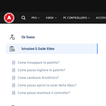
Salta
ai
contenuti
PS5
XBOX
PC CONTROLLERS
ACCES
Chi Siamo
Istruzioni & Guide Video
Come rimappare le palette?
Come posso togliere le palette?
Come cambiare AimSticks?
Come posso aprire la cover della Xbox?
Come posso resettare il controller?