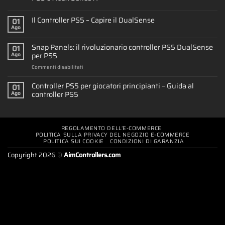
Il Controller PS5 – Capire il DualSense
01
Ago
Snap Panels: il rivoluzionario controller PS5 DualSense
01
per PS5
Ago
su
Commenti disabilitati
Snap
Panels:
Controller PS5 per giocatori principianti – Guida al
01
il
controller PS5
Ago
rivoluzionario
controller
PS5
DualSense
REGOLAMENTO DELL’E-COMMERCE
per
POLITICA SULLA PRIVACY DEL NEGOZIO E-COMMERCE
PS5
POLITICA SUI COOKIE
CONDIZIONI DI GARANZIA
Copyright 2026 ©
AimControllers.com