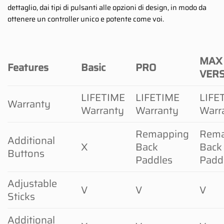
dettaglio, dai tipi di pulsanti alle opzioni di design, in modo da
ottenere un controller unico e potente come voi.
MAX
Features
Basic
PRO
VER
LIFETIME
LIFETIME
LIFE
Warranty
Warranty
Warranty
Warr
Remapping
Rema
Additional
X
Back
Back
Buttons
Paddles
Padd
Adjustable
V
V
V
Sticks
Additional