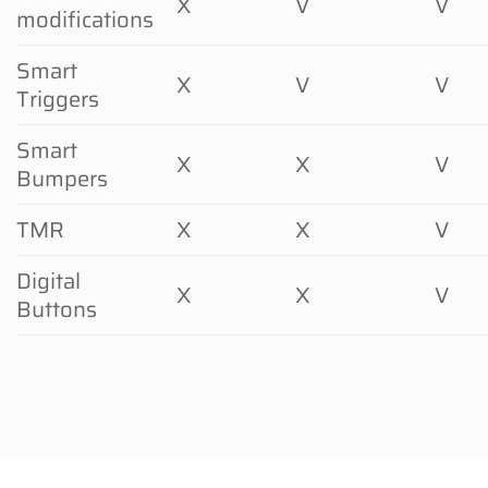
X
V
V
modifications
Smart
X
V
V
Triggers
Smart
X
X
V
Bumpers
TMR
X
X
V
Digital
X
X
V
Buttons