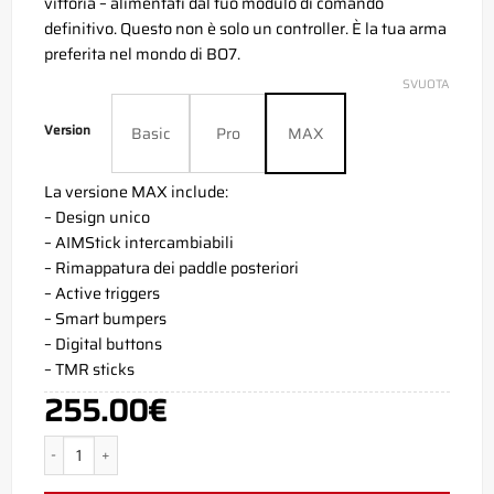
vittoria – alimentati dal tuo modulo di comando
definitivo. Questo non è solo un controller. È la tua arma
preferita nel mondo di BO7.
SVUOTA
Version
Basic
Pro
MAX
La versione MAX include:
– Design unico
– AIMStick intercambiabili
– Rimappatura dei paddle posteriori
– Active triggers
– Smart bumpers
– Digital buttons
– TMR sticks
255.00
€
BO7 PS5 Aim Controller quantità