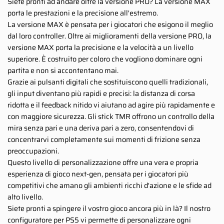
Siete pronti ad andare oltre la versione PRO? La versione MAX
porta le prestazioni e la precisione all'estremo.
La versione MAX è pensata per i giocatori che esigono il meglio
dal loro controller. Oltre ai miglioramenti della versione PRO, la
versione MAX porta la precisione e la velocità a un livello
superiore. È costruito per coloro che vogliono dominare ogni
partita e non si accontentano mai.
Grazie ai pulsanti digitali che sostituiscono quelli tradizionali,
gli input diventano più rapidi e precisi: la distanza di corsa
ridotta e il feedback nitido vi aiutano ad agire più rapidamente e
con maggiore sicurezza. Gli stick TMR offrono un controllo della
mira senza pari e una deriva pari a zero, consentendovi di
concentrarvi completamente sui momenti di frizione senza
preoccupazioni.
Questo livello di personalizzazione offre una vera e propria
esperienza di gioco next-gen, pensata per i giocatori più
competitivi che amano gli ambienti ricchi d'azione e le sfide ad
alto livello.
Siete pronti a spingere il vostro gioco ancora più in là? Il nostro
configuratore per PS5 vi permette di personalizzare ogni