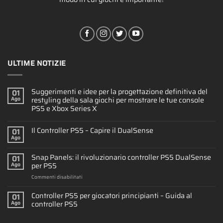
ULTIME NOTIZIE
Suggerimenti e idee per la progettazione definitiva del
01
restyling della sala giochi per mostrare le tue console
Ago
PS5 e Xbox Series X
Il Controller PS5 – Capire il DualSense
01
Ago
Snap Panels: il rivoluzionario controller PS5 DualSense
01
per PS5
Ago
su
Commenti disabilitati
Snap
Panels:
Controller PS5 per giocatori principianti – Guida al
01
il
controller PS5
Ago
rivoluzionario
controller