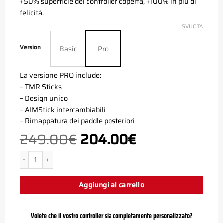
+50% superficie del controller coperta, +100% in più di
felicità.
SVUOTA
Version
Basic
Pro
La versione PRO include:
– TMR Sticks
– Design unico
– AIMStick intercambiabili
– Rimappatura dei paddle posteriori
249.00
€
204.00
€
Il
Il
prezzo
prezzo
originale
attuale
era:
è:
Dexter Fullprint PS5 Aim Controller quantità
249.00€.
204.00€.
Aggiungi al carrello
Volete che il vostro controller sia completamente personalizzato?