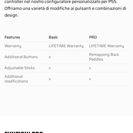
controller nel nostro configuratore personalizzato per PS5.
Offriamo una varietà di modifiche ai pulsanti e combinazioni di
design.
Features
Basic
PRO
Warranty
LIFETIME Warranty
LIFETIME Warranty
Remapping Back
Additional Buttons
x
Paddles
Adjustable Sticks
v
v
Additional
x
v
modifications