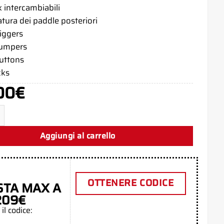
 intercambiabili
tura dei paddle posteriori
riggers
bumpers
buttons
cks
00
€
Aim Controller quantità
Aggiungi al carrello
OTTENERE CODICE
STA MAX A
209€
 il codice: