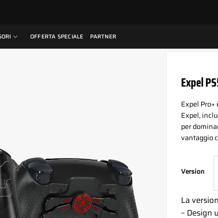
SORI
OFFERTA SPECIALE
PARTNER
Expel PS
Expel Pro+ 
Expel, incl
per dominare
vantaggio c
Version
La versio
– Design 