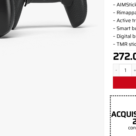
– AIMStick
– Rimappa
– Active t
– Smart 
– Digital 
– TMR sti
272.
Expel PS5 
ACQUI
con