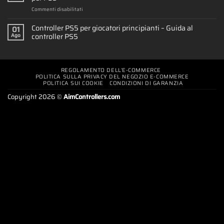
su
Commenti disabilitati
Snap
Panels:
Controller PS5 per giocatori principianti – Guida al
01
il
controller PS5
Ago
rivoluzionario
controller
PS5
DualSense
REGOLAMENTO DELL’E-COMMERCE
per
POLITICA SULLA PRIVACY DEL NEGOZIO E-COMMERCE
PS5
POLITICA SUI COOKIE
CONDIZIONI DI GARANZIA
Copyright 2026 ©
AimControllers.com