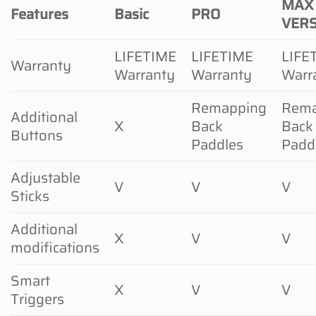
MAX
Features
Basic
PRO
VER
LIFETIME
LIFETIME
LIFE
Warranty
Warranty
Warranty
Warr
Remapping
Rema
Additional
X
Back
Back
Buttons
Paddles
Padd
Adjustable
V
V
V
Sticks
Additional
X
V
V
modifications
Smart
X
V
V
Triggers