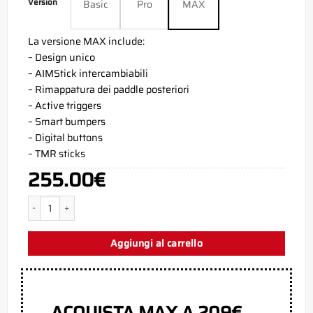
Version
Basic
Pro
MAX
La versione MAX include:
– Design unico
– AIMStick intercambiabili
– Rimappatura dei paddle posteriori
– Active triggers
– Smart bumpers
– Digital buttons
– TMR sticks
255.00
€
Joker Silver PS5 Aim Controller quantità
Aggiungi al carrello
ACQUISTA MAX A 209€