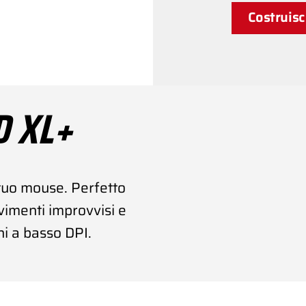
Costruisc
D XL+
l tuo mouse. Perfetto
movimenti improvvisi e
hi a basso DPI.