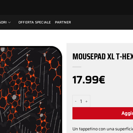
SORI
OFFERTA SPECIALE
PARTNER
MOUSEPAD XL T-HE
17.99
€
MOUSEPAD XL T-HEX quantit
Aggiu
Un tappetino con una superficie 