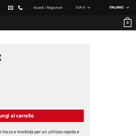
Accedi / Registrati
EUR, €
ITALIANO
0
X
à
ngi al carrello
liscia e morbida per un utilizzo rapido e