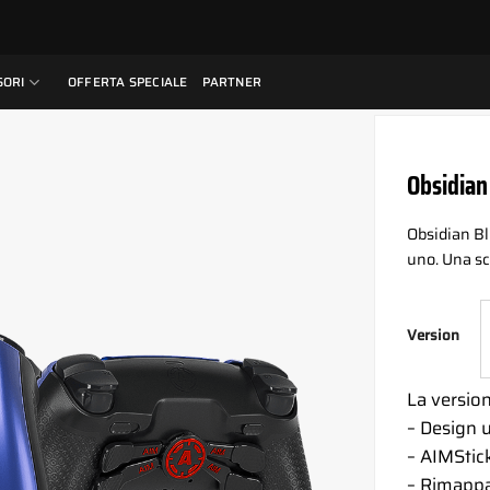
SORI
OFFERTA SPECIALE
PARTNER
Obsidian
Obsidian Blu
uno. Una sc
Version
La versio
– Design 
– AIMStick
– Rimappa