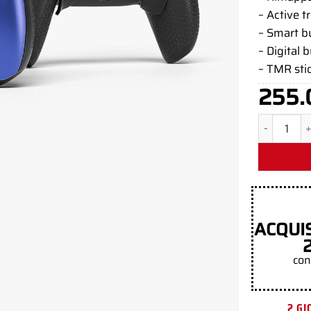
– Active t
– Smart 
– Digital 
– TMR sti
255.
Obsidian B
ACQUI
con
2 GI