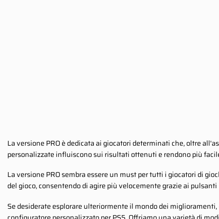
La versione PRO è dedicata ai giocatori determinati che, oltre all'as
personalizzate influiscono sui risultati ottenuti e rendono più faci
La versione PRO sembra essere un must per tutti i giocatori di giochi
del gioco, consentendo di agire più velocemente grazie ai pulsanti p
Se desiderate esplorare ulteriormente il mondo dei miglioramenti, d
configuratore personalizzato per PS5. Offriamo una varietà di modi