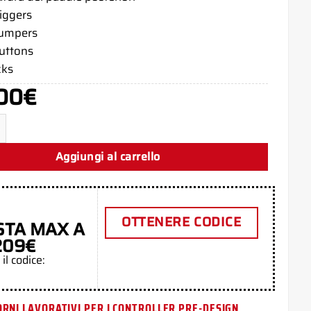
riggers
bumpers
buttons
cks
00
€
lue PS5 Aim Controller quantità
Aggiungi al carrello
OTTENERE CODICE
STA MAX A
209€
 il codice:
ORNI LAVORATIVI PER I CONTROLLER PRE-DESIGN