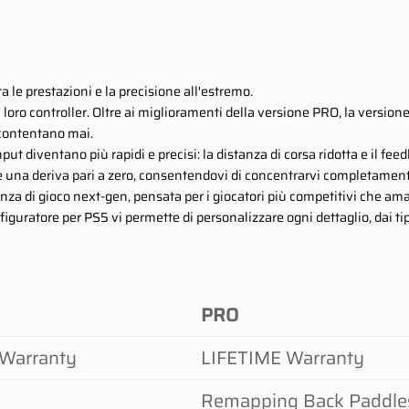
 le prestazioni e la precisione all'estremo.
loro controller. Oltre ai miglioramenti della versione PRO, la versione 
ccontentano mai.
 input diventano più rapidi e precisi: la distanza di corsa ridotta e il
i e una deriva pari a zero, consentendovi di concentrarvi completamen
za di gioco next-gen, pensata per i giocatori più competitivi che amano
onfiguratore per PS5 vi permette di personalizzare ogni dettaglio, dai ti
PRO
Warranty
LIFETIME Warranty
Remapping Back Paddle