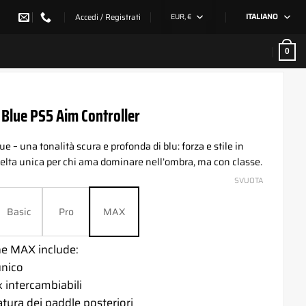
Accedi / Registrati
EUR, €
ITALIANO
0
 Blue PS5 Aim Controller
e – una tonalità scura e profonda di blu: forza e stile in
elta unica per chi ama dominare nell’ombra, ma con classe.
SVUOTA
Basic
Pro
MAX
ne MAX include:
unico
 intercambiabili
tura dei paddle posteriori