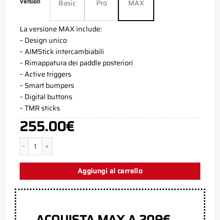
Version
Basic
Pro
MAX
La versione MAX include:
– Design unico
– AIMStick intercambiabili
– Rimappatura dei paddle posteriori
– Active triggers
– Smart bumpers
– Digital buttons
– TMR sticks
255.00
€
Waifu PS5 Aim Controller quantità
Aggiungi al carrello
ACQUISTA MAX A 209€