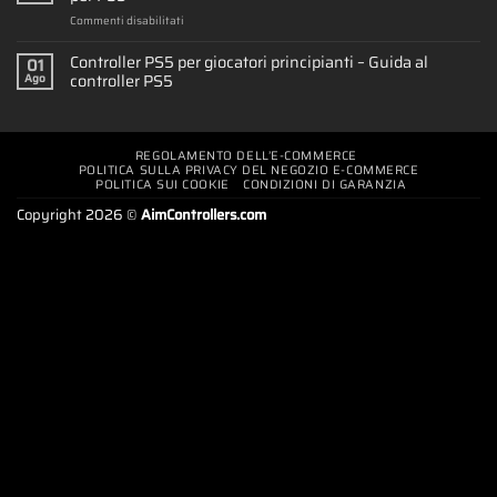
su
Commenti disabilitati
Snap
Panels:
Controller PS5 per giocatori principianti – Guida al
01
il
controller PS5
Ago
rivoluzionario
controller
PS5
DualSense
REGOLAMENTO DELL’E-COMMERCE
per
POLITICA SULLA PRIVACY DEL NEGOZIO E-COMMERCE
PS5
POLITICA SUI COOKIE
CONDIZIONI DI GARANZIA
Copyright 2026 ©
AimControllers.com