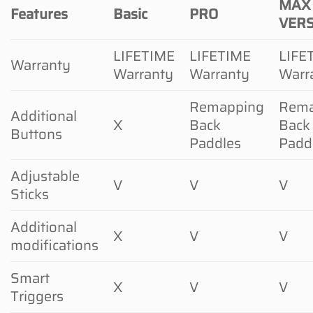
MAX
Features
Basic
PRO
VER
LIFETIME
LIFETIME
LIFE
Warranty
Warranty
Warranty
Warr
Remapping
Rema
Additional
X
Back
Back
Buttons
Paddles
Padd
Adjustable
V
V
V
Sticks
Additional
X
V
V
modifications
Smart
X
V
V
Triggers