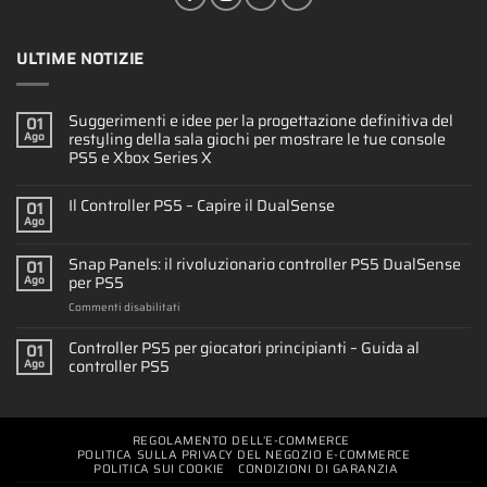
ULTIME NOTIZIE
Suggerimenti e idee per la progettazione definitiva del
01
restyling della sala giochi per mostrare le tue console
Ago
PS5 e Xbox Series X
Il Controller PS5 – Capire il DualSense
01
Ago
Snap Panels: il rivoluzionario controller PS5 DualSense
01
per PS5
Ago
su
Commenti disabilitati
Snap
Panels:
Controller PS5 per giocatori principianti – Guida al
01
il
controller PS5
Ago
rivoluzionario
controller
PS5
DualSense
REGOLAMENTO DELL’E-COMMERCE
per
POLITICA SULLA PRIVACY DEL NEGOZIO E-COMMERCE
PS5
POLITICA SUI COOKIE
CONDIZIONI DI GARANZIA