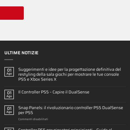
ULTIME NOTIZIE
Suggerimenti e idee per la progettazione definitiva del
01
restyling della sala giochi per mostrare le tue console
Ago
PS5 e Xbox Series X
Il Controller PS5 – Capire il DualSense
01
Ago
Snap Panels: il rivoluzionario controller PS5 DualSense
01
per PS5
Ago
su
Commenti disabilitati
Snap
Panels: