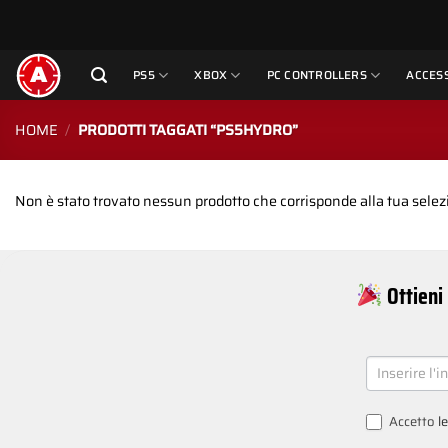
Salta
ai
contenuti
PS5
XBOX
PC CONTROLLERS
ACCES
HOME
/
PRODOTTI TAGGATI “PS5HYDRO”
Non è stato trovato nessun prodotto che corrisponde alla tua selez
Ottieni 
NEWSLETT
SIGNUP
Accetto
l