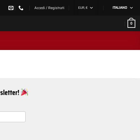
Accedi / Registrati
EUR, €
ITALIANO
0
wsletter!