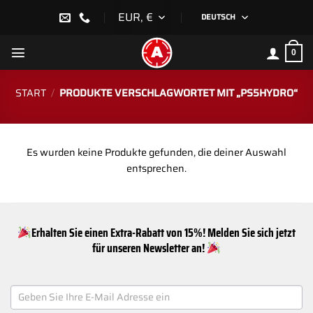
Zum
EUR, €
DEUTSCH
Inhalt
springen
0
START
/
PRODUKTE VERSCHLAGWORTET MIT „PS5HYDRO“
Es wurden keine Produkte gefunden, die deiner Auswahl
entsprechen.
Erhalten Sie einen Extra-Rabatt von 15%! Melden Sie sich jetzt
für unseren Newsletter an!
NEWSLETTER
SIGNUP