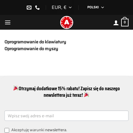
Przewiń
EUR, €
POLSKI
do
zawartości
0
Oprogramowanie do klawiatury
Oprogramowanie do myszy
Otrzymaj dodatkowe 15% rabatu! Zapisz się do naszego
newslettera już teraz!
NEWSLETTER
SIGNUP
Akceptuję warunki
newslettera
.