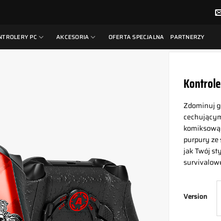
NTROLERY PC
AKCESORIA
OFERTA SPECJALNA
PARTNERZY
Kontrole
Zdominuj g
cechującym
komiksową g
purpury ze
jak Twój st
survivalowe
Version