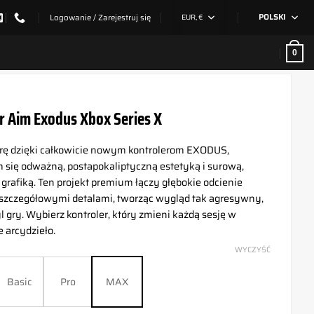
Logowanie / Zarejestruj się
EUR, €
POLSKI
0
r Aim Exodus Xbox Series X
rę dzięki całkowicie nowym kontrolerom EXODUS,
 się odważną, postapokaliptyczną estetyką i surową,
rafiką. Ten projekt premium łączy głębokie odcienie
 szczegółowymi detalami, tworząc wygląd tak agresywny,
yl gry. Wybierz kontroler, który zmieni każdą sesję w
 arcydzieło.
WYCZYŚĆ
Basic
Pro
MAX