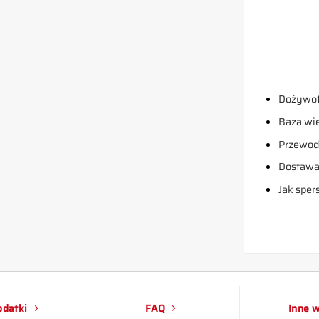
Dożywot
Baza wi
Przewodn
Dostaw
Jak sper
datki
FAQ
Inne 