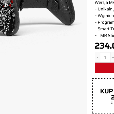
Wersja MA
– Unikaln
– Wymien
– Program
– Smart T
– TMR Sti
234.
ilość Kont
KUP
z