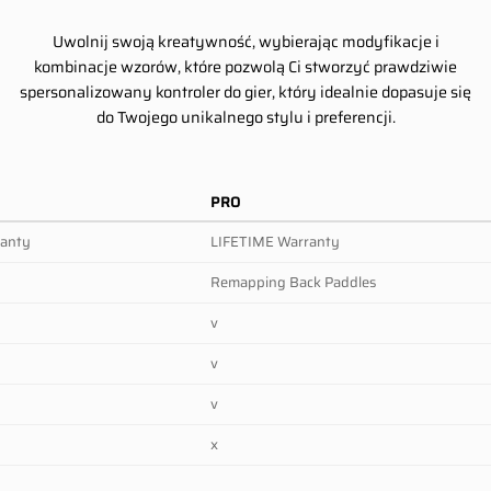
Uwolnij swoją kreatywność, wybierając modyfikacje i
kombinacje wzorów, które pozwolą Ci stworzyć prawdziwie
spersonalizowany kontroler do gier, który idealnie dopasuje się
do Twojego unikalnego stylu i preferencji.
PRO
ranty
LIFETIME Warranty
Remapping Back Paddles
v
v
v
x