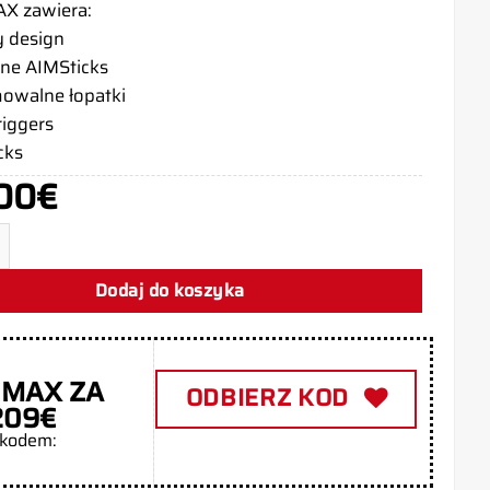
X zawiera:
y design
ne AIMSticks
owalne łopatki
riggers
cks
00
€
roler Aim Exodus Xbox Series X
Dodaj do koszyka
 MAX ZA
ODBIERZ KOD
209€
 kodem: