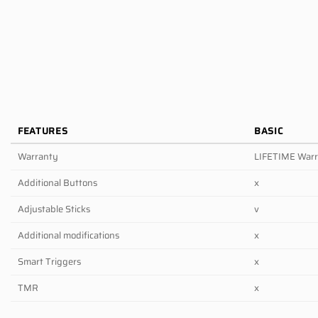
FEATURES
BASIC
Warranty
LIFETIME War
Additional Buttons
x
Adjustable Sticks
v
Additional modifications
x
Smart Triggers
x
TMR
x