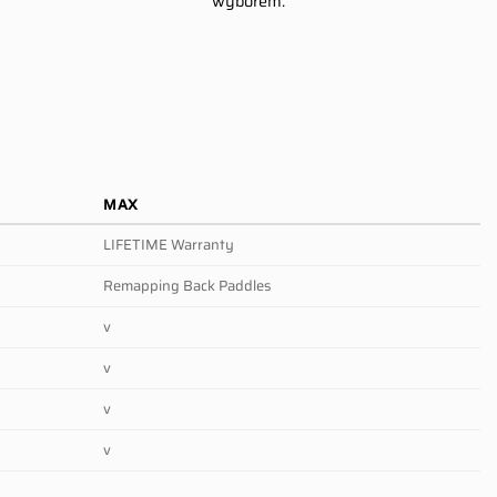
wyborem.
MAX
LIFETIME Warranty
Remapping Back Paddles
v
v
v
v