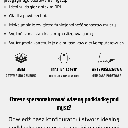
precyzyjnego operowania myszą.
Idealny do gier z niskim DPI
Gładka powierzchnia
Maksymalnie zwiększa funkcjonalność sensorów myszy
Wykończona stabilną, antypoślizgową gumą
Wytrzymała konstrukcja dla miłośników gier komputerowych
3MM
ANTYPOŚLIZGOWA
IDEALNE TARCIE
OPTYMALNA GRUBOŚĆ
GUMOWA PODSTAWA
DO GIER Z NISKIM DPI
Chcesz spersonalizować własną podkładkę pod
mysz?
Odwiedź nasz konfigurator i stwórz idealną
podkładkę pod mysz do swojej gamingowej