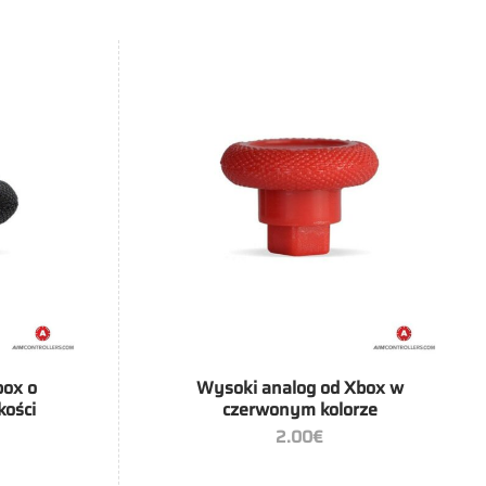
+
box o
Wysoki analog od Xbox w
kości
czerwonym kolorze
2.00
€