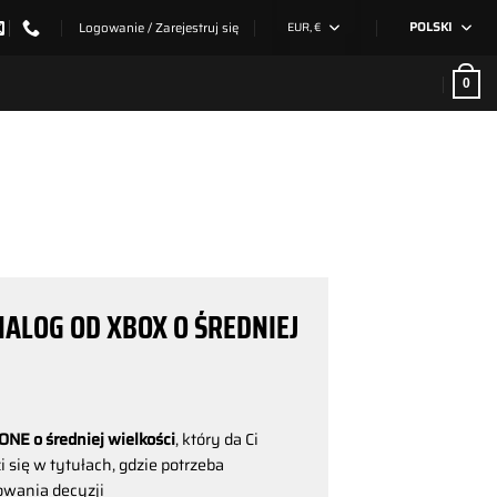
Logowanie / Zarejestruj się
EUR, €
POLSKI
0
LOG OD XBOX O ŚREDNIEJ
NE o średniej wielkości
, który da Ci
 się w tytułach, gdzie potrzeba
wania decyzji