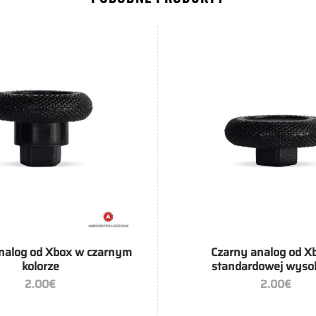
+
nalog od Xbox w czarnym
Czarny analog od X
kolorze
standardowej wyso
2.00
€
2.00
€