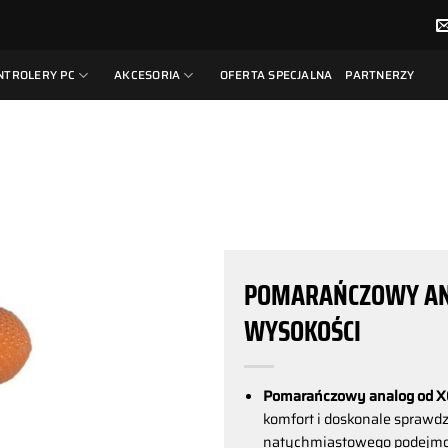
NTROLERY PC
AKCESORIA
OFERTA SPECJALNA
PARTNERZY
POMARAŃCZOWY ANA
WYSOKOŚCI
Pomarańczowy analog od XO
komfort i doskonale sprawdzi
natychmiastowego podejmo