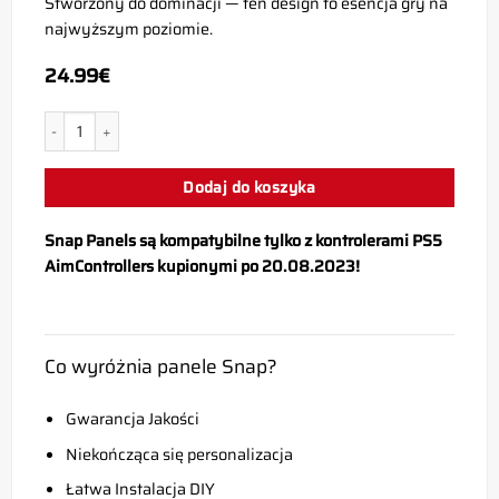
Stworzony do dominacji — ten design to esencja gry na
najwyższym poziomie.
24.99
€
ilość PS5 TREPRIL Snap Panel
Dodaj do koszyka
Snap Panels są kompatybilne tylko z kontrolerami PS5
AimControllers kupionymi po 20.08.2023!
Co wyróżnia panele Snap?
Gwarancja Jakości
Niekończąca się personalizacja
Łatwa Instalacja DIY