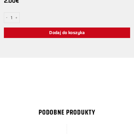
2.00
€
ilość Czerwony analog od PS o średniej wysokości
Dodaj do koszyka
PODOBNE PRODUKTY