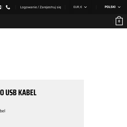
Logowanie / Zarejestruj się
EUR, €
POLSKI
0
RO USB KABEL
bel