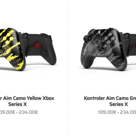
+
er Aim Camo Yellow Xbox
Kontroler Aim Camo Gr
Series X
Series X
Zakres
09.00
€
234.00
€
109.00
€
234.0
–
–
cen:
od
109.00€
do
234.00€