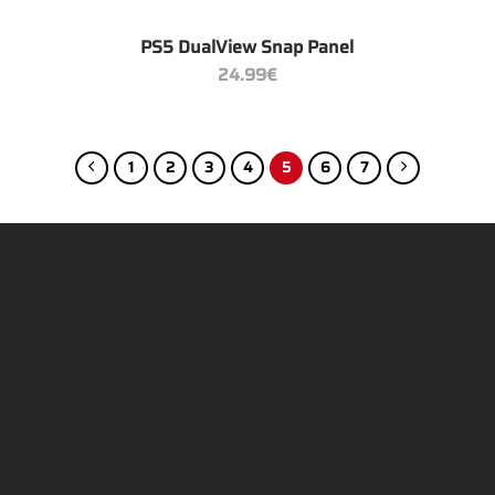
+
PS5 DualView Snap Panel
24.99
€
1
2
3
4
5
6
7