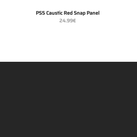
+
PS5 Caustic Red Snap Panel
24.99
€