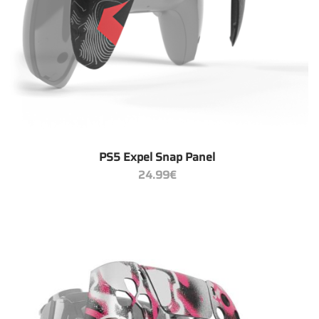
+
PS5 Expel Snap Panel
24.99
€