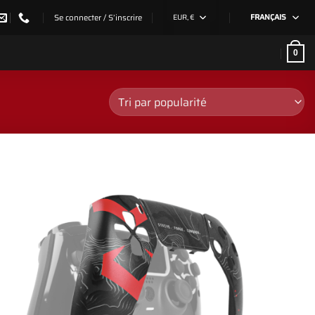
Se connecter / S’inscrire
EUR, €
FRANÇAIS
0