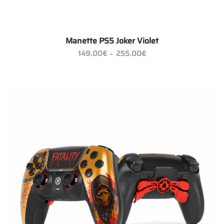
Manette PS5 Joker Violet
Plage
149.00
€
255.00
€
–
de
prix :
149.00€
à
255.00€