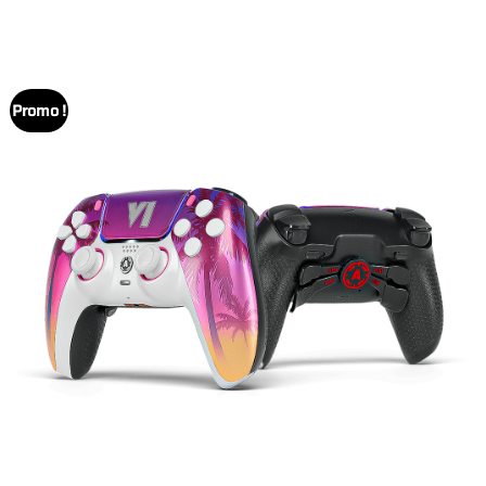
prix :
149.00€
à
255.00€
Promo !