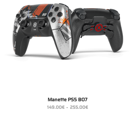
Manette PS5 BO7
Plage
149.00
€
255.00
€
–
de
prix :
149.00€
à
255.00€