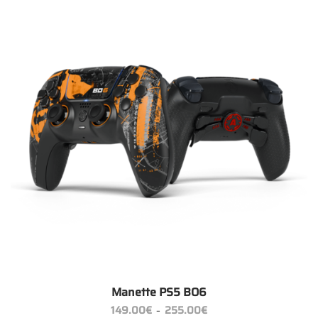
Manette PS5 BO6
Plage
149.00
€
255.00
€
–
de