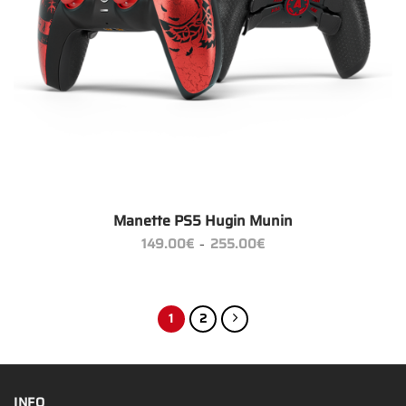
Manette PS5 Hugin Munin
Plage
149.00
€
255.00
€
–
de
prix :
149.00€
à
255.00€
1
2
INFO