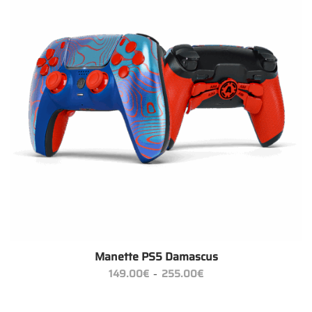
Manette PS5 Damascus
Plage
149.00
€
255.00
€
–
de
prix :
149.00€
à
255.00€