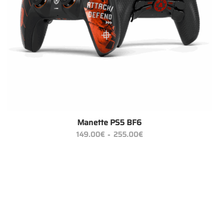
Manette PS5 BF6
Plage
149.00
€
255.00
€
–
de
prix :
149.00€
à
255.00€