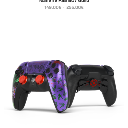
Manette PS5 BO7 Guild
Plage
149.00
€
255.00
€
–
de
prix :
149.00€
à
255.00€