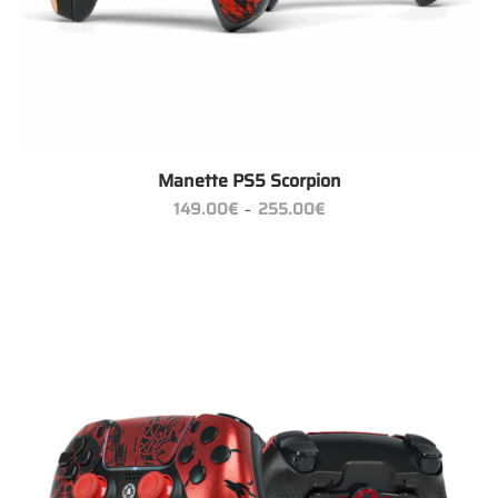
Manette PS5 Scorpion
Plage
149.00
€
255.00
€
–
de
prix :
149.00€
à
255.00€