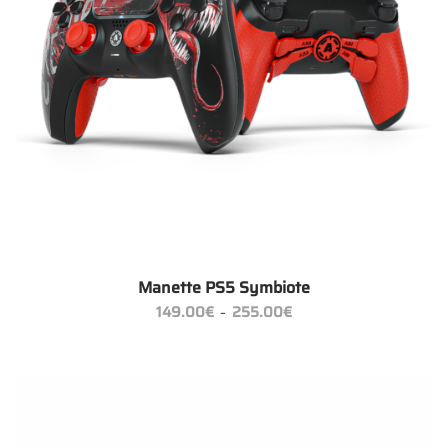
Manette PS5 Symbiote
Plage
149.00
€
255.00
€
–
de
prix :
149.00€
à
255.00€