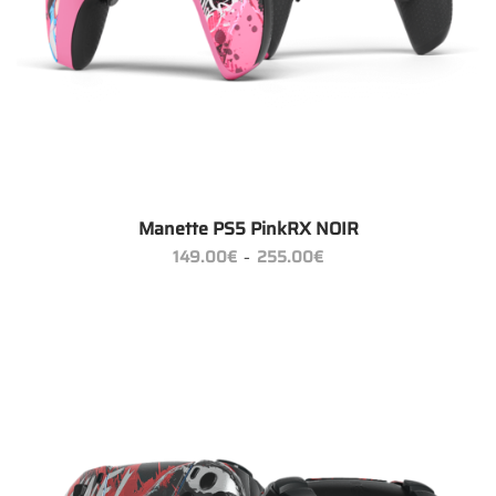
Manette PS5 PinkRX NOIR
Plage
149.00
€
255.00
€
–
de
prix :
149.00€
à
255.00€