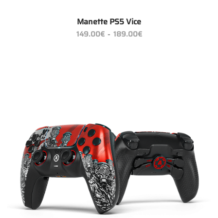
Manette PS5 Vice
Plage
149.00
€
189.00
€
–
de
prix :
149.00€
à
189.00€