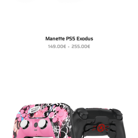
Manette PS5 Exodus
Plage
149.00
€
255.00
€
–
de
prix :
149.00€
à
255.00€