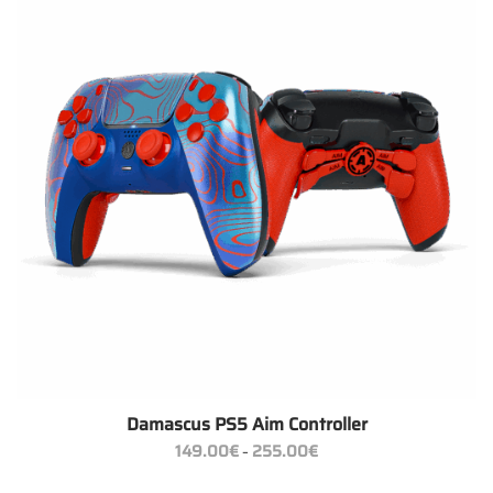
Damascus PS5 Aim Controller
Preisspanne:
149.00
€
255.00
€
–
149.00€
bis
255.00€