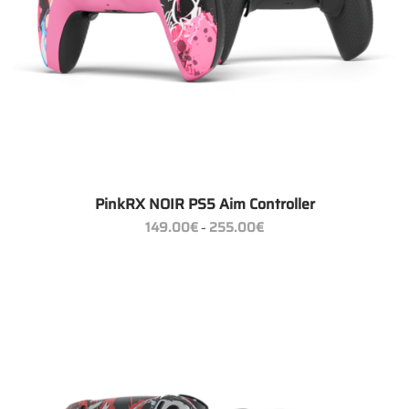
PinkRX NOIR PS5 Aim Controller
Preisspanne:
149.00
€
255.00
€
–
149.00€
bis
255.00€