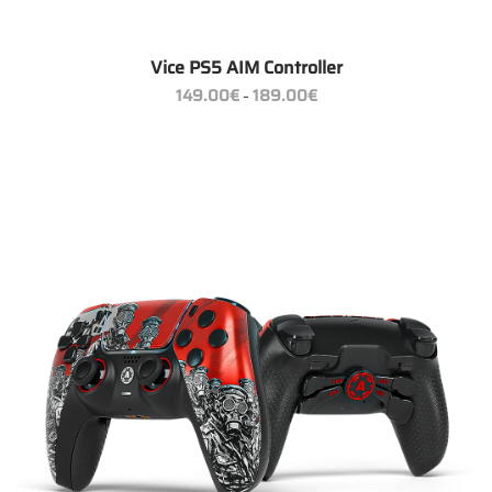
Vice PS5 AIM Controller
Preisspanne:
149.00
€
189.00
€
–
149.00€
bis
189.00€