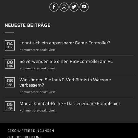
NEUESTE BEITRÄGE
Lohnt sich ein anpassbarer Game-Controller?
04
Nov.
für
Kommentare deaktiviert
Lohnt
sich
So verwenden Sie einen PS5-Controller am PC
08
ein
Sep.
für
Kommentare deaktiviert
anpassbarer
So
Game-
verwenden
Wie können Sie Ihr KD-Verhältnis in Warzone
Controller?
08
Sie
verbessern?
Sep.
einen
für
Kommentare deaktiviert
PS5-
Wie
Controller
können
Mortal Kombat-Reihe – Das legendäre Kampfspiel
am
05
Sie
PC
Sep.
für
Kommentare deaktiviert
Ihr
Mortal
KD-
Kombat-
Verhältnis
Reihe
in
–
GESCHÄFTSBEDINGUNGEN
Warzone
Das
verbessern?
COOKIES RICHTLINE