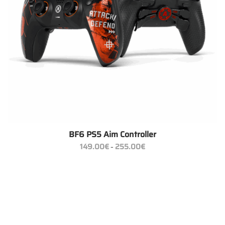
BF6 PS5 Aim Controller
Preisspanne:
149.00
€
255.00
€
–
149.00€
bis
255.00€