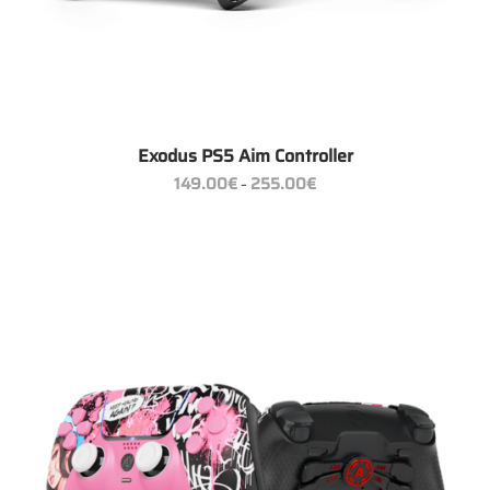
Exodus PS5 Aim Controller
Preisspanne:
149.00
€
255.00
€
–
149.00€
bis
255.00€