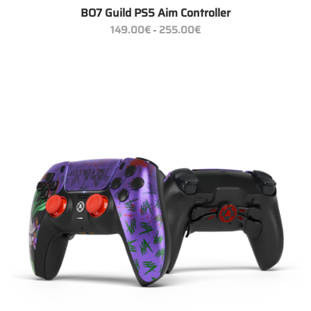
BO7 Guild PS5 Aim Controller
Preisspanne:
149.00
€
255.00
€
–
149.00€
bis
255.00€