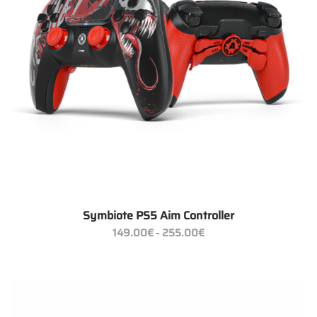
Symbiote PS5 Aim Controller
Preisspanne:
149.00
€
255.00
€
–
149.00€
bis
255.00€