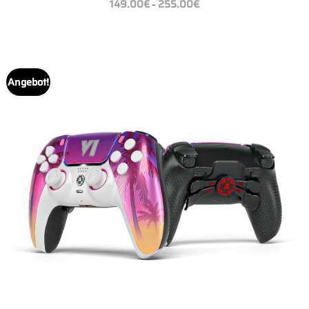
149.00
€
255.00
€
–
149.00€
bis
255.00€
Angebot!