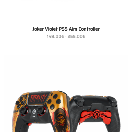
Joker Violet PS5 Aim Controller
Preisspanne:
149.00
€
255.00
€
–
149.00€
bis
255.00€