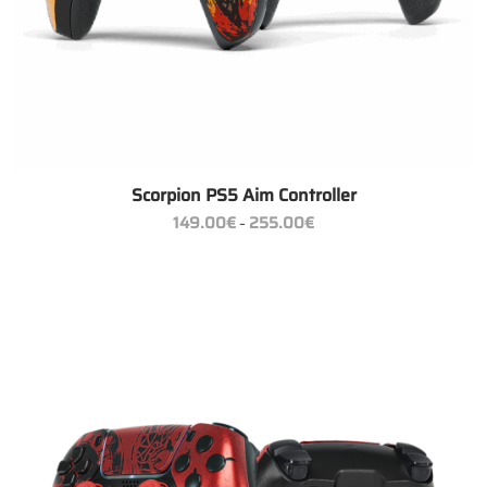
Scorpion PS5 Aim Controller
Preisspanne:
149.00
€
255.00
€
–
149.00€
bis
255.00€