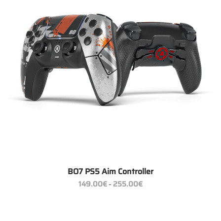
BO7 PS5 Aim Controller
Preisspanne:
149.00
€
255.00
€
–
149.00€
bis
255.00€